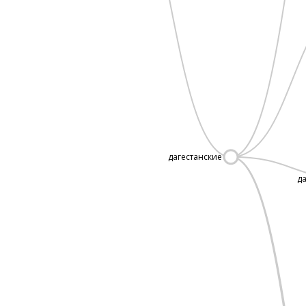
дагестанские
д