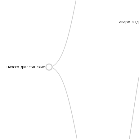
аваро-анд
нахско-дагестанские