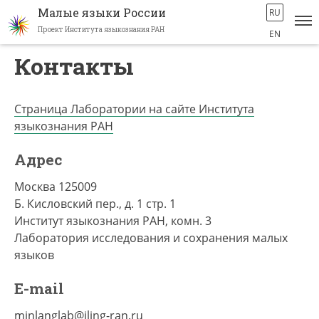
Малые языки России
RU
Проект Института языкознания РАН
EN
Перейти
Контакты
к
основному
содержанию
Страница Лаборатории на сайте Института
языкознания РАН
Адрес
Москва 125009
Б. Кисловский пер., д. 1 стр. 1
Институт языкознания РАН, комн. 3
Лаборатория исследования и сохранения малых
языков
E-mail
minlanglab@iling-ran.ru