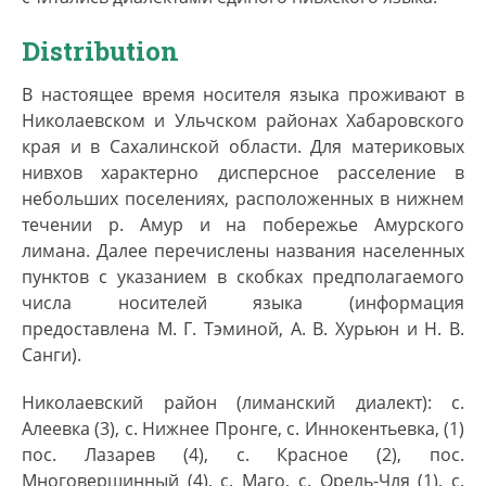
По данным Всероссийской переписи 2010 г.
численность этнической группы составляет 4652
Distribution
чел, а число знающих оба языка — 198 чел. В
В настоящее время носителя языка проживают в
настоящее время число компетентных
Николаевском и Ульчском районах Хабаровского
носителей языка по оценкам исследователей
края и в Сахалинской области. Для материковых
составляет около 50 чел. Еще несколько
нивхов характерно дисперсное расселение в
десятков человек владеет языком частично или
небольших поселениях, расположенных в нижнем
пассивно.
течении р. Амур и на побережье Амурского
Амурско-нивхский язык распространён на
лимана. Далее перечислены названия населенных
севере Сахалина и в низовьях Амура,
пунктов с указанием в скобках предполагаемого
разделяется на четыре диалекта:
числа носителей языка (информация
нижнеамурский, лиманский, западно-
предоставлена М. Г. Тэминой, А. В. Хурьюн и Н. В.
сахалинский, северно-сахалинский (вышедший
Санги).
из употребления). Из них самым архаичным
Николаевский район (лиманский диалект): с.
является северно-сахалинский.
Алеевка (3), с. Нижнее Пронге, с. Иннокентьевка, (1)
Название языка происходит от автоэтнонима
пос. Лазарев (4), с. Красное (2), пос.
нивх
, что означает «человек» (вызывает
Многовершинный (4), с. Маго, с. Орель-Чля (1), с.