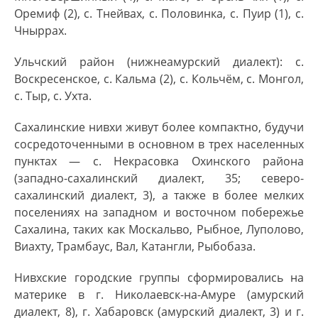
назальную мутацию последующего в синтагме
Оремиф (2), с. Тнейвах, с. Половинка, с. Пуир (1), с.
непридыхательного смычного, ср. форму в
Чныррах.
сахалинском нивхском –
ниғвӈ
).
Ульчский район (нижнеамурский диалект): с.
Альтернативное название обоих языков
Воскресенское, с. Кальма (2), с. Кольчём, с. Монгол,
основанное на экзоэтнониме, — гиляцкие.
с. Тыр, с. Ухта.
Гиляками (
гилэкэ
,
гилями
,
гилыми
), т. е. «людьми,
передвигающимися при помощи парных весел
Сахалинские нивхи живут более компактно, будучи
на лодках», нивхов называли тунгусоязычные
сосредоточенными в основном в трех населенных
соседи.
пунктах — с. Некрасовка Охинского района
(западно-сахалинский диалект, 3­5; северо-
Традиционно нивхи вели оседлый образ жизни,
сахалинский диалект, 3), а также в более мелких
за исключением перемещений между зимними
поселениях на западном и восточном побережье
и летними селениями, которые могли
Сахалина, таких как Москальво, Рыбное, Луполово,
располагаться на различном расстоянии друг от
Виахту, Трамбаус, Вал, Катангли, Рыбобаза.
друга. Основными занятиями нивхов были
рыболовство и морская охота. Кроме того,
Нивхские городские группы сформировались на
практиковалась охота на лесных зверей и
материке в г. Николаевск-на-Амуре (амурский
собирательство съедобных растений.
диалект, 8), г. Хабаровск (амурский диалект, 3) и г.
Традиционными верованиями были анимизм и