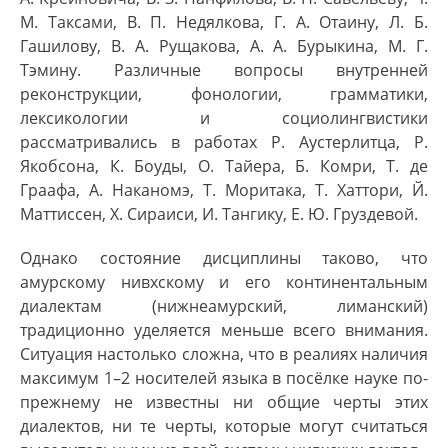
М. Таксами, В. П. Недялкова, Г. А. Отаину, Л. Б.
Гашилову, В. А. Рущакова, А. А. Бурыкина, М. Г.
Тэмину. Различные вопросы внутренней
реконструкции, фонологии, грамматики,
лексикологии и социолингвистики
рассматривались в работах Р. Аустерлитца, Р.
Якобсона, К. Боуды, О. Тайера, Б. Комри, Т. де
Граафа, А. Наканомэ, Т. Моритака, Т. Хаттори, Й.
Маттиссен, Х. Сираиси, И. Тангику, Е. Ю. Груздевой.
Однако состояние дисциплины таково, что
амурскому нивхскому и его континентальным
диалектам (нижнеамурский, лиманский)
традиционно уделяется меньше всего внимания.
Ситуация настолько сложна, что в реалиях наличия
максимум 1–2 носителей языка в посёлке науке по-
прежнему не известны ни общие черты этих
диалектов, ни те черты, которые могут считаться