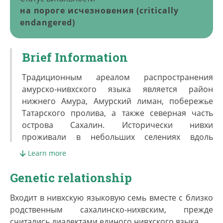
на пороге исчезновения (critically
endangered)
Brief Information
Традиционным ареалом распространения
амурско-нивхского языка является район
нижнего Амура, Амурский лиман, побережье
Татарского пролива, а также северная часть
острова Сахалин. Исторически нивхи
проживали в небольших селениях вдоль
нерестовых рек и на морском побережье. На
Learn more
Амуре селения часто носили смешанный
характер и состояли из представителей разных
Genetic relationship
этносов. На Сахалине селения были более
однородны по своему составу и обычно
Входит в нивхскую языковую семь вместе с близко
включали представителей одного рода.
родственным сахалинско-нихвским, прежде
считались диалектами единого нивхского языка.