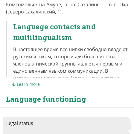
Комсомольск-на-Амуре, а на Сахалине — в г. Оха
в ограниченной степени — шаманизм.
(северо-сахалинский, 1).
Language contacts and
multilingualism
В настоящее время все нивхи свободно владеют
русским языком, который для большинства
членов этнической группы является первым и
единственным языком коммуникации. В
историческое время на Амуре нивхи активно
Learn more
контактировали с ульчами, нанайцами,
негидальцами, орочами, эвенками и айнами, а
Language functioning
на Сахалине — с уйльта, эвенками и айнами.
Среди амурских нивхов многоязычие было
довольно распространенным явлением, тогда
как сахалинские нивхи жили более
Legal status
изолированно и соответственно в меньшей