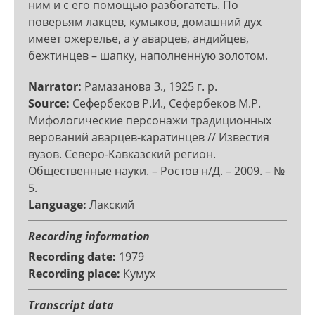
ним и с его помощью разбогатеть. По
поверьям лакцев, кумыков, домашний дух
имеет ожерелье, а у аварцев, андийцев,
бежтинцев – шапку, наполненную золотом.
Narrator
Рамазанова З., 1925 г. р.
Source
Сефербеков Р.И., Сефербеков М.Р.
Мифологические персонажи традиционных
верований аварцев-каратинцев // Известия
вузов. Северо-Кавказский регион.
Общественные науки. – Ростов н/Д. – 2009. – №
5.
Language
Лакский
Recording information
Recording date
1979
Recording place
Кумух
Transcript data