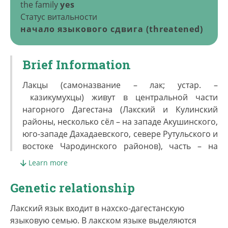
the family
yes
Статус витальности
начало языкового сдвига (threatened)
Brief Information
Лакцы (самоназвание – лак; устар. –
казикумухцы) живут в центральной части
нагорного Дагестана (Лакский и Кулинский
районы, несколько сёл – на западе Акушинского,
юго-западе Дахадаевского, севере Рутульского и
востоке Чародинского районов), часть – на
равнине (в основном Новолакский район),
Learn more
Махачкале, Каспийске, Хасавюрте и других
городах. В России численность лакцев
Genetic relationship
составляет 178,6 тыс. чел. (2010, перепись), из
них в Дагестане – 161,3 тыс. чел., в
Лакский язык входит в нахско-дагестанскую
Ставропольском крае – 2,6 тыс. чел., Кабардино-
языковую семью. В лакском языке вы­де­ля­ются