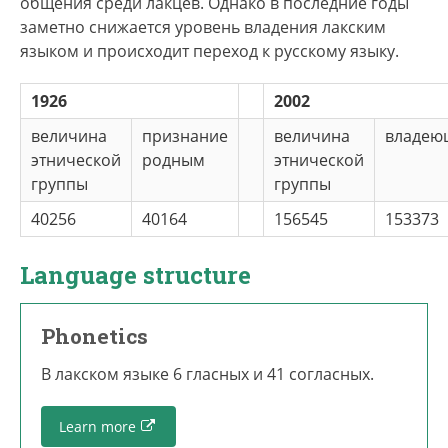
общения среди лакцев. Однако в последние годы
заметно снижается уровень владения лакским
языком и происходит переход к русскому языку.
1926
2002
величина
признание
величина
владею
этнической
родным
этнической
группы
группы
40256
40164
156545
153373
Language structure
Phonetics
В лакском языке 6 гласных и 41 согласных.
Learn more