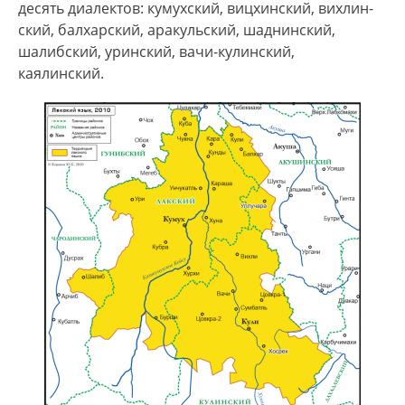
Балкарии – 1,5 тыс. чел., Москве – 2,2 тыс. чел.
десять диа­лек­тов: ку­мух­ский, виц­хин­ский, вих­лин­
Живут также в Узбекистане (3,9 тыс. чел.),
ский, бал­хар­ский, ара­куль­ский, шад­нин­ский,
Туркмении (3,8 тыс. чел.), Таджикистане (1,8 тыс.
шалибский, уринский, вачи-кулинский,
чел.), Азербайджане (1,2 тыс. чел.) и др. Общая
каялинский.
числ. 190 тыс. чел. (2010, оценка).
Основные за­ня­тия – от­гон­ное ско­то­вод­ст­во и
па­шен­ное зем­ле­де­лие на гор­ных скло­нах и тер­
ра­сах. Тра­диционные ре­мёс­ла – сук­но­де­лие, из­
го­тов­ле­ние вой­ло­ка, па­ла­сов, ме­тал­лич. по­су­ды
(сё­ла Ку­мух, Уб­ра), юве­лир­ное де­ло (село Ку­мух),
гон­чар­ст­во (село Балхар), зо­ло­тое и се­реб­ря­ное
ши­тьё (сё­ла Ку­мух и Бал­хар), шор­ное (село Ун­чу­
катль) и са­пож­ное (село Шов­кра) де­ло, об­ра­бот­
ка кам­ня (село Уб­ра).
Все лакцы мусульмане-сунниты.