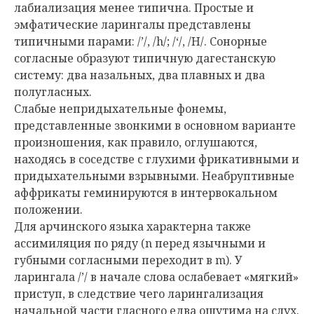
лабиализация менее типична. Простые и
эмфатические ларингалы представлены
типичными парами: /’/, /h/; /‘/, /H/. Сонорные
согласные образуют типичную дагестанскую
систему: два назальных, два плавных и два
полугласных.
Слабые непридыхательные фонемы,
представленные звонкими в основном варианте
произношения, как правило, оглушаются,
находясь в соседстве с глухими фрикативными и
придыхательными взрывными. Неабруптивные
аффрикаты геминируются в интервокальном
положении.
Для арчинского языка характерна также
ассимиляция по ряду (n перед язычными и
губными согласными переходит в m). У
ларингала /’/ в начале слова ослабевает «мягкий»
приступ, в следствие чего ларингализация
начальной части гласного едва ощутима на слух.