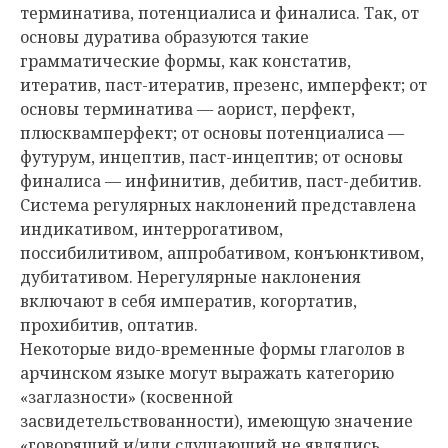
терминатива, потенциалиса и финалиса. Так, от
основы дуратива образуются такие
грамматические формы, как констатив,
итератив, паст-итератив, презенс, имперфект; от
основы терминатива — аорист, перфект,
плюсквамперфект; от основы потенциалиса —
футурум, инцептив, паст-инцептив; от основы
финалиса — инфинитив, дебитив, паст-дебитив.
Система регулярных наклонений представлена
индикативом, интеррогативом,
поссибилитивом, аппробативом, конъюнктивом,
дубитативом. Нерегулярные наклонения
включают в себя императив, когортатив,
прохибитив, оптатив.
Некоторые видо-временные формы глаголов в
арчинском языке могут выражать категорию
«заглазности» (косвенной
засвидетельствованности), имеющую значение
«говорящий и/или слушающий не являлись