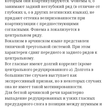
которым они коартикулируются. Фонемы u, o
занимают задний неглубокий ряд (в отличие от
глубоких u, o в других лезгинских языках), не
придают оттенка веляризованности при
коартикуляции с предшествующими
согласными. Фонема a локализуется в
центральном ряду.
Вокализм в арчинском языке представлен
типичной треугольной системой. При этом
характерен сдвиг переднего и заднего рядов к
центральному.
Все гласные имеют долгий коррелят (кроме
центрального редуцированного ə). Долгота в
большинстве случаев выступает как
экспрессивный признак, но в некоторых случаях
она не имеет такой мотивированности.
Для беглой арчинской речи характерно
выпадение редуцированных и узких гласных
предударного слога в позиции между шумным и