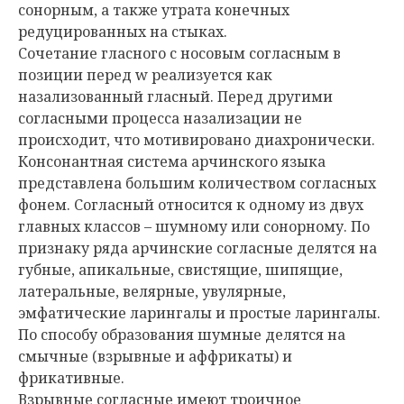
сонорным, а также утрата конечных
редуцированных на стыках.
Сочетание гласного с носовым согласным в
позиции перед w реализуется как
назализованный гласный. Перед другими
согласными процесса назализации не
происходит, что мотивировано диахронически.
Консонантная система арчинского языка
представлена большим количеством согласных
фонем. Согласный относится к одному из двух
главных классов – шумному или сонорному. По
признаку ряда арчинские согласные делятся на
губные, апикальные, свистящие, шипящие,
латеральные, велярные, увулярные,
эмфатические ларингалы и простые ларингалы.
По способу образования шумные делятся на
смычные (взрывные и аффрикаты) и
фрикативные.
Взрывные согласные имеют троичное