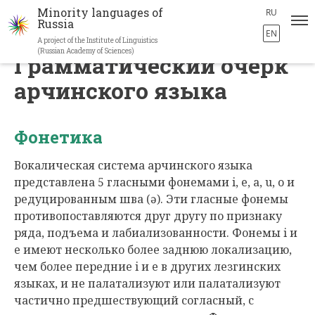
Minority languages of
RU
Russia
EN
A project of the Institute of Linguistics
Skip
(Russian Academy of Sciences)
Грамматический очерк
to
арчинского языка
main
content
Фонетика
Вокалическая система арчинского языка
представлена 5 гласными фонемами i, e, a, u, o и
редуцированным шва (ə). Эти гласные фонемы
противопоставляются друг другу по признаку
ряда, подъема и лабиализованности. Фонемы i и
e имеют несколько более заднюю локализацию,
чем более передние i и e в других лезгинских
языках, и не палатализуют или палатализуют
частично предшествующий согласный, с