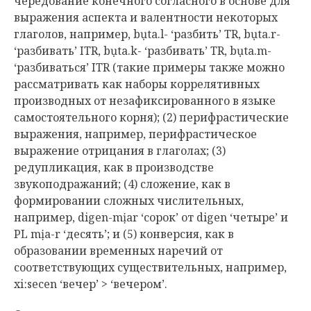
чередование конечного согласного в основе для
выражения аспекта и валентности некоторых
глаголов, например, bụta.l- ‘разбить’ TR, bụta.r-
‘разбивать’ ITR, bụta.k- ‘разбивать’ TR, bụta.m-
‘разбиваться’ ITR (такие примеры также можно
рассматривать как наборы коррелятивных
производных от незафиксированного в языке
самостоятельного корня); (2) перифрастические
выражения, например, перифрастическое
выражение отрицания в глаголах; (3)
редупликация, как в производстве
звукоподражаний; (4) сложение, как в
формировании сложных числительных,
например, digen-mịar ‘сорок’ от digen ‘четыре’ и
PL mịa-r ‘десять’; и (5) конверсия, как в
образовании временных наречий от
соответствующих существительных, например,
xiːsecen ‘вечер’ > ‘вечером’.