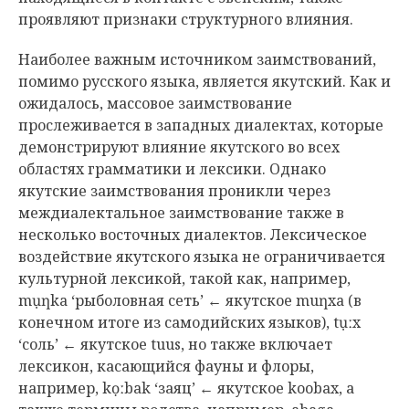
проявляют признаки структурного влияния.
Наиболее важным источником заимствований,
помимо русского языка, является якутский. Как и
ожидалось, массовое заимствование
прослеживается в западных диалектах, которые
демонстрируют влияние якутского во всех
областях грамматики и лексики. Однако
якутские заимствования проникли через
междиалектальное заимствование также в
несколько восточных диалектов. Лексическое
воздействие якутского языка не ограничивается
культурной лексикой, такой как, например,
mụƞka ‘рыболовная сеть’ ← якутское muƞxa (в
конечном итоге из самодийских языков), tụːx
‘соль’ ← якутское tuus, но также включает
лексикон, касающийся фауны и флоры,
например, kọːbak ‘заяц’ ← якутское koobax, а