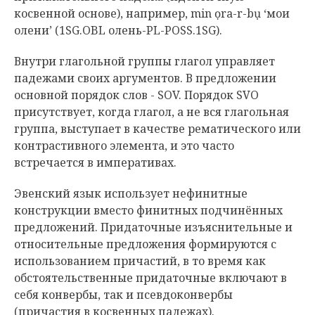
косвенной основе), например, min ọra-r-bụ ‘мои
олени’ (1SG.OBL олень-PL-POSS.1SG).
Внутри глагольной группы глагол управляет
падежами своих аргументов. В предложении
основной порядок слов - SOV. Порядок SVO
присутствует, когда глагол, а не вся глагольная
группа, выступает в качестве рематического или
контрастивного элемента, и это часто
встречается в императивах.
Эвенский язык использует нефинитные
конструкции вместо финитных подчинённых
предложений. Придаточные изъяснительные и
относительные предложения формируются с
использованием причастий, в то время как
обстоятельственные придаточные включают в
себя конвербы, так и псевдоконвербы
(причастия в косвенных падежах).