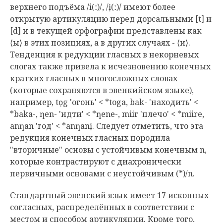
верхнего подъёма /i(ː)/, /ị(ː)/ имеют более
открытую артикуляцию перед дорсальными [t] и
[d] и в текущей орфографии представлены как
⟨ы⟩ в этих позициях, а в других случаях - ⟨и⟩.
Тенденция к редукции гласных в некорневых
слогах также привела к исчезновению конечных
кратких гласных в многосложных словах
(которые сохраняются в эвенкийском языке),
например, tọg 'огонь' < *toga, bak- 'находить' <
*baka-, ƞen- 'идти' < *ƞene-, miir 'плечо' < *miire,
anƞan 'год' < *anƞanị. Следует отметить, что эта
редукция конечных гласных породила
"вторичные" основы с устойчивым конечным n,
которые контрастируют с диахронически
первичными основами с неустойчивым (*)/n.
Стандартный эвенский язык имеет 17 исконных
согласных, распределённых в соответствии с
местом и способом артикуляции. Кроме того,