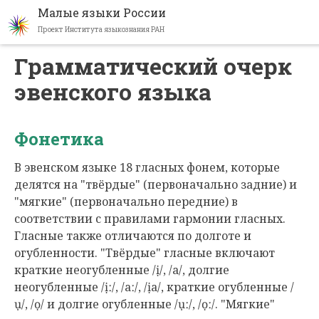
Малые языки России
Проект Института языкознания РАН
Перейти
Грамматический очерк
к
эвенского языка
основному
содержанию
Фонетика
В эвенском языке 18 гласных фонем, которые
делятся на "твёрдые" (первоначально задние) и
"мягкие" (первоначально передние) в
соответствии с правилами гармонии гласных.
Гласные также отличаются по долготе и
огубленности. "Твёрдые" гласные включают
краткие неогубленные /ị/, /a/, долгие
неогубленные /ịː/, /aː/, /ịa/, краткие огубленные /
ụ/, /ọ/ и долгие огубленные /ụː/, /ọː/. "Мягкие"