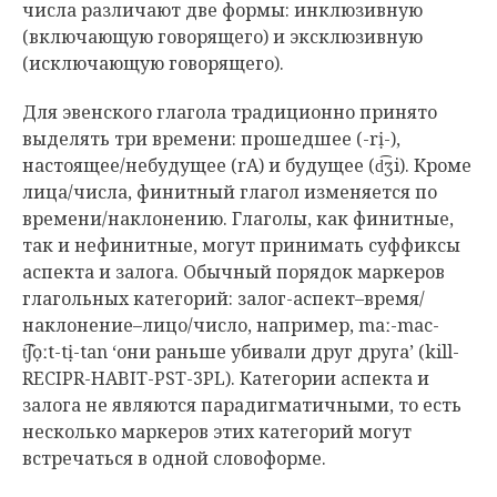
числа различают две формы: инклюзивную
(включающую говорящего) и эксклюзивную
(исключающую говорящего).
Для эвенского глагола традиционно принято
выделять три времени: прошедшее (-rị-),
настоящее/небудущее (rA) и будущее (d͡ʒi). Кроме
лица/числа, финитный глагол изменяется по
времени/наклонению. Глаголы, как финитные,
так и нефинитные, могут принимать суффиксы
аспекта и залога. Обычный порядок маркеров
глагольных категорий: залог-аспект–время/
наклонение–лицо/число, например, maː-mac-
t͡ʃọːt-tị-tan ‘они раньше убивали друг друга’ (kill-
RECIPR-HABIT-PST-3PL). Категории аспекта и
залога не являются парадигматичными, то есть
несколько маркеров этих категорий могут
встречаться в одной словоформе.