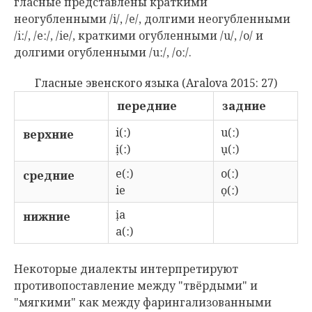
гласные представлены краткими
неогубленными /i/, /e/, долгими неогубленными
/iː/, /eː/, /ie/, краткими огубленными /u/, /o/ и
долгими огубленными /uː/, /oː/.
Гласные эвенского языка (Aralova 2015: 27)
передние
задние
i(ː)
u(ː)
верхние
ị(ː)
ụ(ː)
e(ː)
o(ː)
средние
ie
ọ(ː)
ịa
нижние
a(ː)
Некоторые диалекты интерпретируют
противопоставление между "твёрдыми" и
"мягкими" как между фарингализованными