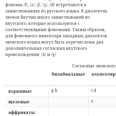
фонемы /f/, /z/, /ʃ/, /ʒ/, /t͡s/ встречаются в
заимствованиях из русского языка. В диалектах
эвенов Якутии много заимствований из
якутского, которые используются с
соответствующими фонемами. Таким образом,
для фонемного инвентаря западных диалектов
эвенского языка могут быть перечислены два
дополнительных согласных якутского
происхождения: /x/ и /ɣ/.
Согласные эвенского 
билабиальные
альвеоля
p b
t d
взрывные
s
щелевые
аффрикаты