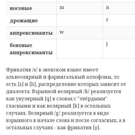
m
n
носовые
r
дрожащие
w
аппроксиманты
l
боковые
аппроксиманты
Фрикатив /s/ в эвенском языке имеет
альвеолярный и фарингальный аллофоны, то
есть [s] и [h], распределение которых зависит от
диалекта. Взрывной велярный /k/ реализуется
как увулярный [q] в словах с "твёрдыми"
гласными и как велярный [k] в остальных
случаях. Велярный /g/ реализуется в виде
взрывного в начале слова и после согласных, а в
остальных случаях - как фрикатив [γ].