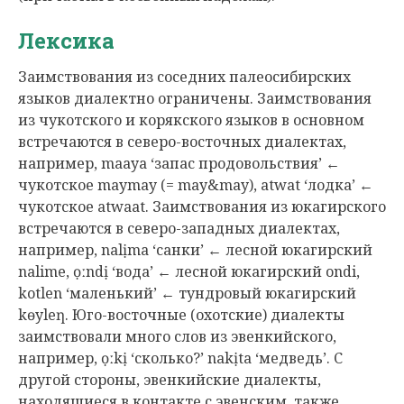
Лексика
Заимствования из соседних палеосибирских
языков диалектно ограничены. Заимствования
из чукотского и корякского языков в основном
встречаются в северо-восточных диалектах,
например, maaya ‘запас продовольствия’ ←
чукотское maymay (= may&may), atwat ‘лодка’ ←
чукотское atwaat. Заимствования из юкагирского
встречаются в северо-западных диалектах,
например, nalịma ‘санки’ ← лесной юкагирский
nalime, ọːndị ‘вода’ ← лесной юкагирский ondi,
kotlen ‘маленький’ ← тундровый юкагирский
kɵyleƞ. Юго-восточные (охотские) диалекты
заимствовали много слов из эвенкийского,
например, ọːkị ‘сколько?’ nakịta ‘медведь’. С
другой стороны, эвенкийские диалекты,
находящиеся в контакте с эвенским, также