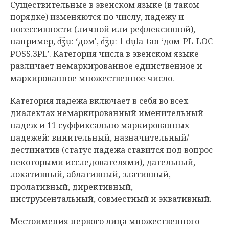
Существительные в эвенском языке (в таком
порядке) изменяются по числу, падежу и
посессивности (личной или рефлексивной),
например, d͡ʒụː ‘дом', d͡ʒụː-l-dụla-tan ‘дом-PL-LOC-
POSS.3PL’. Категория числа в эвенском языке
различает немаркированное единственное и
маркированное множественное число.
Категория падежа включает в себя во всех
диалектах немаркированный именительный
падеж и 11 суффиксально маркированных
падежей: винительный, назначительный/
дестинатив (статус падежа ставится под вопрос
некоторыми исследователями), дательный,
локативный, аблативный, элативный,
пролативный, директивный,
инструментальный, совместный и эквативный.
Местоимения первого лица множественного