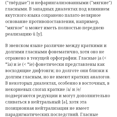
("твёрдые") и нефарингализованными ("мягкие")
гласными. В западных диалектах под влиянием
якутского языка сохранено палато-велярное
основание противопоставления, например,
"мягкое" u может иметь полностью переднею
реализацию ü [y].
В эвенском языке различие между краткими и
долгими гласными фонематично, хотя оно не
отражено в текущей орфографии. Гласные ịa (<
*ïa) и ie (< *ie) фонетически представлены как
восходящие дифтонги; по долготе они близки к
долгим гласным, но не имеют кратких аналогов.
В некоторых диалектах, особенно в восточных, в
некорневых слогах краткие /a/ и /e/
подвергаются редукции и могут дополнительно
сливаться в нейтральный [ə], хотя эта
позиционная нейтрализация не имеет
парадигматических последствий. Гласные