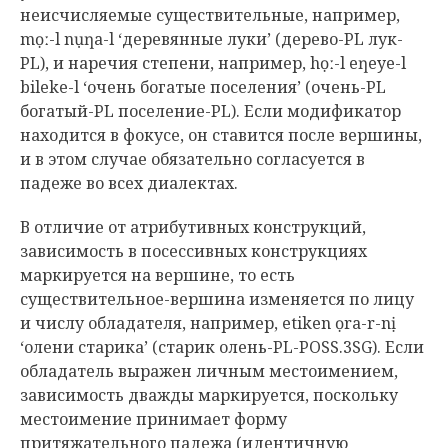
неисчисляемые существительные, например,
mọː-l nụƞa-l ‘деревянные луки’ (дерево-PL лук-
PL), и наречия степени, например, họː-l eƞeye-l
bileke-l ‘очень богатые поселения’ (очень-PL
богатый-PL поселение-PL). Если модификатор
находится в фокусе, он ставится после вершины,
и в этом случае обязательно согласуется в
падеже во всех диалектах.
В отличие от атрибутивных конструкций,
зависимость в посессивных конструкциях
маркируется на вершине, то есть
существительное-вершина изменяется по лицу
и числу обладателя, например, etiken ọra-r-nị
‘олени старика’ (старик олень-PL-POSS.3SG). Если
обладатель выражен личным местоимением,
зависимость дважды маркируется, поскольку
местоимение принимает форму
притяжательного падежа (идентичную