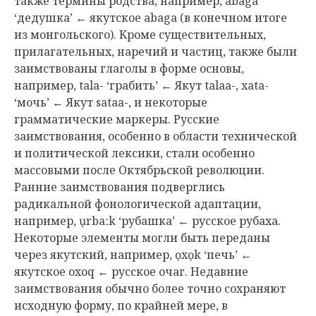
также термины родства, например, abaga
‘дедушка’ ← якутское abaga (в конечном итоге
из монгольского). Кроме существительных,
прилагательных, наречий и частиц, также были
заимствованы глаголы в форме основы,
например, tala- ‘грабить’ ← Якут talaa-, xata-
‘мочь’ ← Якут sataa-, и некоторые
грамматические маркеры. Русские
заимствования, особенно в области технической
и политической лексики, стали особенно
массовыми после Октябрьской революции.
Ранние заимствования подверглись
радикальной фонологической адаптации,
например, ụrbaːk ‘рубашка’ ← русское рубаха.
Некоторые элементы могли быть переданы
через якутский, например, ọxọk ‘печь’ ←
якутское oxoq ← русское очаг. Недавние
заимствования обычно более точно сохраняют
исходную форму, по крайней мере, в