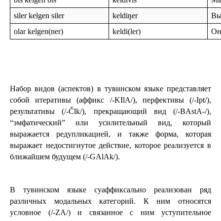
siler kelgen siler
keldiŋer
Вы
olar kelgen(ner)
keldi(ler)
Он
Набор видов (аспектов) в тувинском языке представляет 
собой итеративы (аффикс /-KIlA/), перфективы (/-Ipt/), 
результативы (/-Člk/), прекращающий вид (/-BAstA-/), 
“эмфатический” или усилительный вид, который 
выражается редупликацией, и также форма, которая 
выражает недостигнутое действие, которое реализуется в 
ближайшем будущем (/-GAlAk/).
В тувинском языке суаффиксально реализован ряд 
различных модальных категорий. К ним относятся 
условное (/-ZA/) и связанное с ним уступительное 