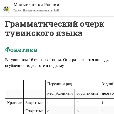
Малые языки России
Проект Института языкознания РАН
Перейти
Грамматический очерк
к
тувинского языка
основному
содержанию
Фонетика
В тувинском 16 гласных фонем. Они различаются по ряду, 
огубленности, долготе и подъему.
Передний ряд
Задний
неогубленный
огубленный
неогу
Краткие
Закрытые
i
ü
ɨ
Открытые
e
ö
a