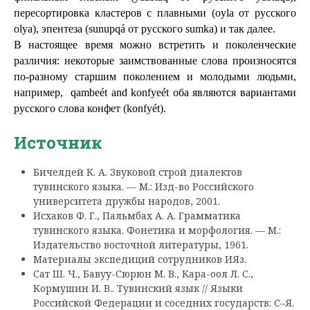
пересортировка кластеров с плавными (oyla от русского 
olya), эпентеза (sunupqá от русского sumka) и так далее.
В настоящее время можно встретить и поколенческие 
различия: некоторые заимствованные слова произносятся 
по-разному старшим поколением и молодыми людьми, 
например,  qambeét and konfуeét оба являются вариантами 
русского слова конфет (konfyét).
Источник
Бичелдей К. А. Звуковой строй диалектов
тувинского языка. — М.: Изд-во Российского
университета дружбы народов, 2001.
Исхаков Ф. Г., Пальмбах А. А. Грамматика
тувинского языка. Фонетика и морфология. — М.:
Издательство восточной литературы, 1961.
Материалы экспедиций сотрудников ИЯз.
Сат Ш. Ч., Бавуу-Сюрюн М. В., Кара-оол Л. С.,
Кормушин И. В.. Тувинский язык // Языки
Российской Федерации и соседних государств: С–Я.