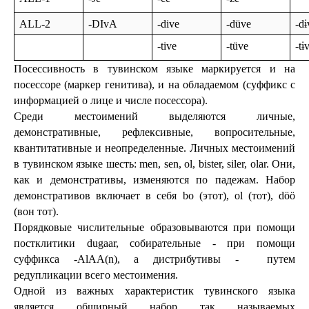
ALL-2
-DIvA
-dive
-düve
-dɨ
-tive
-tüve
-tɨ
Посессивность в тувинском языке маркируется и на 
посессоре (маркер генитива), и на обладаемом (суффикс с 
информацией о лице и числе посессора).
Среди местоимений выделяются личные, 
демонстративные, рефлексивные, вопросительные, 
квантитативные и неопределенные. Личных местоимений 
в тувинском языке шесть: men, sen, ol, bister, silеr, olar. Они, 
как и демонстративы, изменяются по падежам. Набор 
демонстративов включает в себя bo (этот), ol (тот), döö 
(вон тот).
Порядковые числительные образовываются при помощи 
постклитики dugaar, собирательные - при помощи 
суффикса -AlAA(n), а дистрибутивы -  путем 
редупликации всего местоимения.
Одной из важных характеристик тувинского языка 
является обширный набор так называемых 