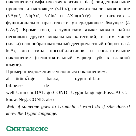
наклонение (эмфатическая клитика =daa), эвиденциальное 
прошлое и настоящее (/-DIr/), повелительное наклонение 
(/-Ayn/, /-IŋAr/, /-ZIn/ и /-ZIn(nAr)/)  и оптатив - 
функционально практически утверждающее будущее (/-
GAy/). Кроме того, в тувинском языке можно найти 
несколько других модальных категорий, в том числе 
(квази) словообразовательный деепричастный оборот на /-
ksA/, два типа поссибилитивов и сослагательное 
наклонение (самостоятельный маркер iyik в главной 
клаузе).
Пример предложения с условным наклонением:
al     ürümži-ge         bar-sa,            oygur  dil-i-n                        
bil-be-se                  de
well Urumchi-DAT. go-COND  Uygur language-Poss.-ACC.   
know-Neg.-COND. also
Well, if someone goes to Urumchi, it won’t do if s/he doesn’t 
know the Uygur language.
Синтаксис