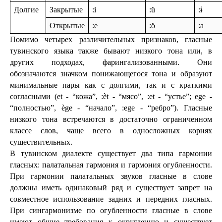
Долгие
Закрытые
:i
:ü
:ɨ
Открытые
:e
:ö
:a
Помимо четырех различительных признаков, гласные 
тувинского языка также бывают низкого тона или, в 
других подходах, фарингализованными. Они 
обозначаются значком понижающегося тона и образуют 
минимальные пары как с долгими, так и с краткими 
согласными (et - “кожа”, :èt - “мясо”, :et - “устье”; ege - 
“полностью”, ège - “начало”, :ege - “ребро”). Гласные 
низкого тона встречаются в достаточно ограниченном 
классе слов, чаще всего в односложных корнях 
существительных.
В тувинском диалекте существует два типа гармонии 
гласных: палатальная гармония и гармония огубленности. 
При гармонии палатальных звуков гласные в слове 
должны иметь одинаковый ряд и существует запрет на 
совместное использование задних и передних гласных. 
При сингармонизме по огубленности гласные в слове 
имеют общие требования к округлению и существует 