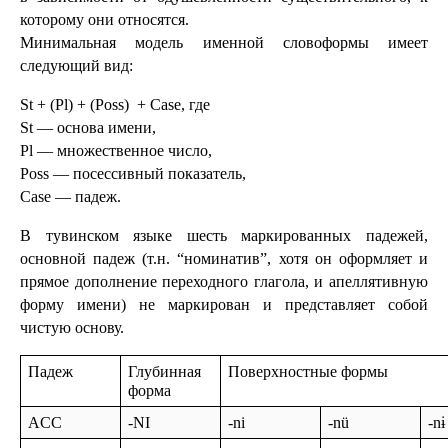
которому они относятся. 
Минимальная модель именной словоформы имеет 
следующий вид:
St + (Pl) + (Poss)  + Case, где
St — основа имени,
Pl — множественное число,
Poss — посессивный показатель,
Case — падеж.
В тувинском языке шесть маркированных падежей, 
основной падеж (т.н. “номинатив”, хотя он оформляет и 
прямое дополнение переходного глагола, и апеллятивную 
форму имени) не маркирован и представляет собой 
чистую основу.
Падеж
Глубинная 
Поверхностные формы
форма
ACC
-NI
-ni
-nü
-nɨ