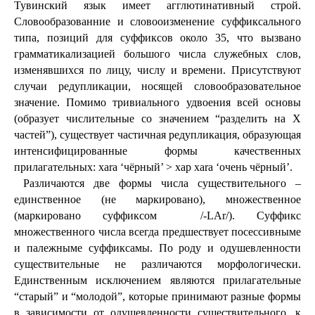
Тувинский язык имеет агглютинативный строй. 
Словообразованние и словооизменение суффиксального 
типа, позиций для суффиксов около 35, что вызвано 
грамматикализацией большого числа служебных слов, 
изменявшихся по лицу, числу и времени. Присутствуют 
случаи редупликации, носящей словообразовательное 
значение. Помимо тривиального удвоения всей основы 
(образует числительные со значением “разделить на Х 
частей”), существует частичная редупликация, образующая 
интенсифицированные формы качественных 
прилагательных: xara ‘чёрный’ > xap xara ‘очень чёрный’.
 Различаются две формы числа существительного ‒ 
единственное (не маркировано), множественное 
(маркировано суффиксом  /-LАr/). Суффикс 
множественного числа всегда предшествует посессивныме 
и палежныме суффиксамы. По роду и одушевленности 
существительные не различаются морфологически. 
Единственным исключением являются прилагательные 
“старый” и “молодой”, которые принимают разные формы 
в зависимости от одушевленности существительного, к 