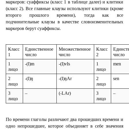
маркеров: суаффиксы (класс 1 в таблице далее) и клитики 
(класс 2). Все главные клаузы используют клитики (кроме 
второго прошлого времени), тогда как все 
подчинительные клаузы в качестве словоизменительных 
маркеров берут суаффиксы.
Класс 
Единственное 
Множественное 
Класс 
Единств
1
число
число
2
число
1 
-(I)m
-(I)vIs
1 
men
лицо
лицо
2 
-(I)ŋ
-(I)ŋAr
2 
sen
лицо
лицо
3 
–
(-LAr)
3 
–
лицо
лицо
По времени глаголы различают два прошедших времени и 
одно непрошедшее, которое объединяет в себе значения 