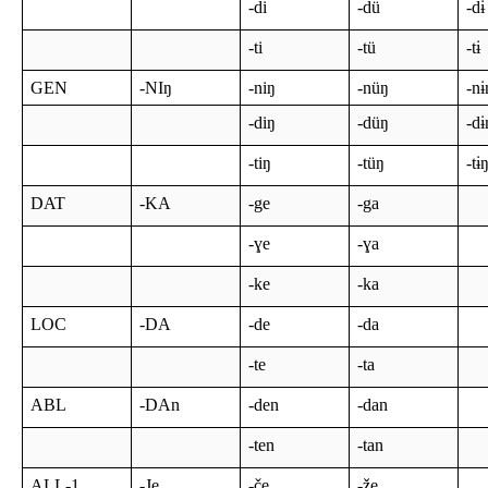
-di
-dü
-dɨ
-ti
-tü
-tɨ
GEN
-NIŋ
-niŋ
-nüŋ
-nɨ
-diŋ
-düŋ
-dɨ
-tiŋ
-tüŋ
-tɨ
DAT
-KA
-ge
-ga
-ɣe
-ɣa
-ke
-ka
LOC
-DA
-de
-da
-te
-ta
ABL
-DAn
-den
-dan
-ten
-tan
ALL-1
-Je
-če
-že