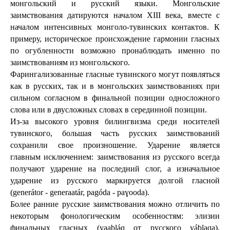
монгольский и русский языки. Монгольские 
заимствования датируются началом XIII века, вместе с 
началом интенсивных монголо-тувинских контактов. К 
примеру, историческое происхождение гармонии гласных 
по огубленности возможно пронаблюдать именно по 
заимствованиям из монгольского. 
Фарингализованные гласные тувинского могут появляться 
как в русских, так и в монгольских заимствованиях при 
сильном согласном в финальной позиции односложного 
слова или в двусложных словах в серединной позиции.
Из-за высокого уровня билингвизма среди носителей 
тувинского, большая часть русских заимствований 
сохранили свое произношение. Ударение является 
главным исключением: заимствования из русского всегда 
получают ударение на последний слог, а изначальное 
ударение из русского маркируется долгой гласной 
(generátor - generaatár, pagóda - paɣooda).
Более ранние русские заимствования можно отличить по 
некоторым фонологическим особенностям: элизии 
финальных гласных (yaabláq от русского yáblaqa), 