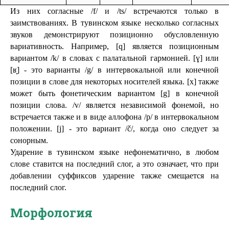
Из них согласные /f/ и /ts/ встречаются только в 
заимствованиях. В тувинском языке несколько согласных 
звуков демонстрируют позиционно обусловленную 
вариативность. Например, [q] является позиционным 
вариантом /k/ в словах с палатальной гармонией. [ɣ] или 
[ʁ̞] - это варианты /g/ в интервокальной или конечной 
позиции в слове для некоторых носителей языка. [x] также 
может быть фонетическим вариантом [g] в конечной 
позиции слова. /v/ является независимой фонемой, но 
встречается также и в виде аллофона /p/ в интервокальном 
положении. [j] - это вариант /č/, когда оно следует за 
сонорным.
Ударение в тувинском языке нефонематично, в любом 
слове ставится на последний слог, а это означает, что при 
добавлении суффиксов ударение также смещается на 
последний слог.
Морфология