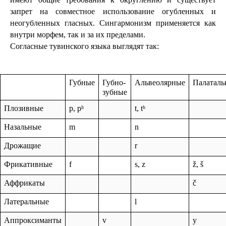
запрет на совместное использование огубленных и 
неогубленных гласных. Сингармонизм применяется как 
внутри морфем, так и за их пределами.
Согласные тувинского языка выглядят так:
Губные
Губно-
Альвеолярные
Палаталь
зубные
Плозивные
p, pʰ
t, tʰ
Назальные
m
n
Дрожащие
r
Фрикативные
f
s, z
ž, š
Аффрикаты
č
Латеральные
l
Аппроксиманты
v
y