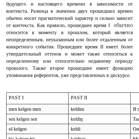
будущего и настоящего времени в зависимости от 
контекста. Разница в значении двух прошедших времен 
обычно носит прагматический характер и сильно зависит 
обычно
от контекста. Как правило, прошедшее время I  
относится к моменту в прошлом, который является 
неопределенным, неуказанным или более отдаленным от 
конкретного события. Прошедшее время II имеет более 
утвердительный оттенок и может также относиться к 
определенному или относительно недавнему периоду 
прошлого. Также второе прошедшее имеет функцию 
упоминания референтов, уже представленных в дискурсе.
PAST I
PAST II
men kelgen men
keldim
Я 
sen kelgen sen
keldiŋ
Ты
ol kelgen
keldi
Он
bis kelgen bis
keldivis
Мы