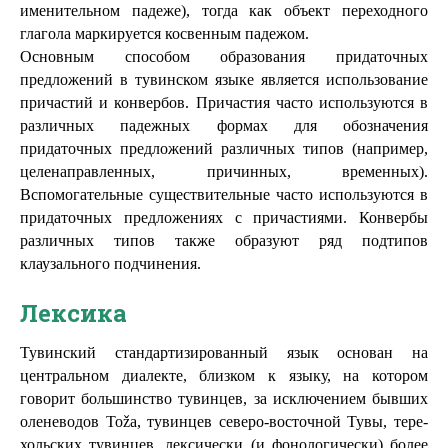
именительном падеже), тогда как объект переходного 
глагола маркируется косвенным падежом.
Основным способом образования придаточных 
предложений в тувинском языке является использование 
причастий и конвербов. Причастия часто используются в 
различных падежных формах для обозначения 
придаточных предложений различных типов (например, 
целенаправленных, причинных, временных). 
Вспомогательные существительные часто используются в 
придаточных предложениях с причастиями. Конвербы 
различных типов также образуют ряд подтипов 
клаузального подчинения.
Лексика
Тувинский стандартизированный язык основан на 
центральном диалекте, близком к языку, на котором 
говорит большинство тувинцев, за исключением бывших 
оленеводов Toža, тувинцев северо-восточной Тувы, тере-
хольских тувинцев, лексически (и фонологически) более 