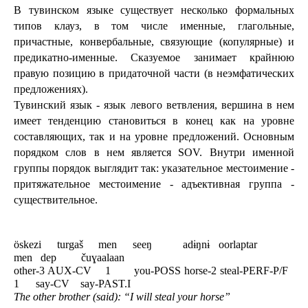
В тувинском языке существует несколько формальных 
типов клауз, в том числе именные, глагольные, 
причастные, конвербальные, связующие (копулярные) и 
предикатно-именные. Сказуемое занимает крайнюю 
правую позицию в придаточной части (в неэмфатических 
предложениях).
Тувинский язык - язык левого ветвления, вершина в нем 
имеет тенденцию становиться в конец как на уровне 
составляющих, так и на уровне предложений. Основным 
порядком слов в нем является SOV. Внутри именной 
группы порядок выглядит так: указательное местоимение - 
притяжательное местоимение - адъективная группа - 
существительное. 
öskezi     turgaš     men     seeŋ          adɨŋnɨ   oorlaptar             
men   dep         čuɣaalaan
other-3 AUX-CV    1       you-POSS horse-2 steal-PERF-P/F   
1      say-CV    say-PAST.I
The other brother (said): “I will steal your horse”