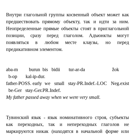
Внутри глагольной группы косвенный объект может как 
предшествовать прямому объекту, так и идти за ним. 
Неопределенные прямые объекты стоят в приглагольной 
позиции, сразу перед глаголом. Адъюнкты могут 
появляться в любом месте клаузы, но перед 
предикативном элементом. 
aba-m         burun  bis   bidii       tur-ar-da                      žok         
  b-op       kal-ip-dur.
father-POSS. early  we   small   stay-PR.Indef.-LOC   Neg.exist 
  be-Ger   stay-Ger.PR.Indef.
My father passed away when we were very small
.
Тувинский язык - язык номинативного строя, субъекты 
как переходных, так и непереходных глаголов не 
маркируются никак (находятся в начальной форме или 