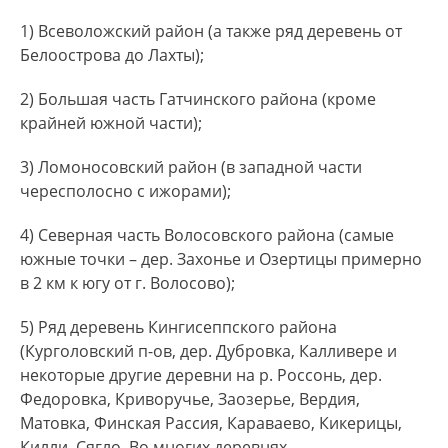
1) Всеволожский район (а также ряд деревень от
Белоострова до Лахты);
2) Большая часть Гатчинского района (кроме
крайней южной части);
3) Ломоносовский район (в западной части
чересполосно с ижорами);
4) Северная часть Волосовского района (самые
южные точки – дер. Захонье и Озертицы примерно
в 2 км к югу от г. Волосово);
5) Ряд деревень Кингисеппского района
(Курголовский п-ов, дер. Дубровка, Калливере и
некоторые другие деревни на р. Россонь, дер.
Федоровка, Криворучье, Заозерье, Вердия,
Матовка, Финская Рассия, Караваево, Кикерицы,
Килли, Сягло. Во многих деревнях