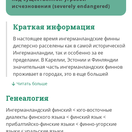
исчезновения (severely endangered)
Краткая информация
В настоящее время ингерманландские финны
дисперсно расселены как в самой исторической
Ингерманландии, так и особенно за ее
пределами. В Карелии, Эстонии и Финляндии
значительная часть ингерманландских финнов
проживает в городах, это в еще большей
степени справедливо для ингерманландских
Читать больше
финнов за пределами Ленинградской области и
Карелии. В Омской области существует особая
Генеалогия
группа сибирских ингерманландцев – потомков
крестьян из западной части Ингерманландии,
Ингерманландский финский < юго-восточные
сосланных туда в начале 19 века.
диалекты финского языка < финский язык <
прибалтийско-финские языки < финно-угорские
inkerin kiel’, inkerin murre, suomen kiel’ –
языки < уральские языки.