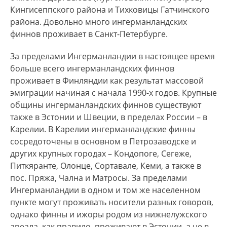
Кингисеппского района и Тихковицы Гатчинского
района. Довольно много ингерманландских
финнов проживает в Санкт-Петербурге.
За пределами Ингерманландии в настоящее время
больше всего ингерманландских финнов
проживает в Финляндии как результат массовой
эмиграции начиная с начала 1990-х годов. Крупные
общины ингерманландских финнов существуют
также в Эстонии и Швеции, в пределах России – в
Карелии. В Карелии ингерманландские финны
сосредоточены в основном в Петрозаводске и
других крупных городах – Кондопоге, Сегеже,
Питкяранте, Олонце, Сортавале, Кеми, а также в
пос. Пряжа, Чална и Матросы. За пределами
Ингерманландии в одном и том же населенном
пункте могут проживать носители разных говоров,
однако финны и ижоры родом из нижнелужского
ареала, как правило, проживают в Эстонии, а не в