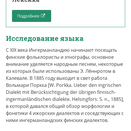
Подробнее
Исследование языка
С XIX века Ингерманландию начинают посещать
финские фольклористы и этнографы, основное
внимание уделяется народным песням, некоторые
из которых были использованы Э. Лённротом в
Калевале. В 1885 году выходит в свет работа
Вольмари Поркка [W. Porkka. Ueber den ingrischen
Dialekt mit Berücksichtigung der übrigen finnisch-
ingermanländischen dialekte. Helsingfors: S. n., 1885],
в которой давался общий обзор морфологии и
фонетики 4 ижорских диалектов и соседствующих с
ними ингерманландских финских диалектов.