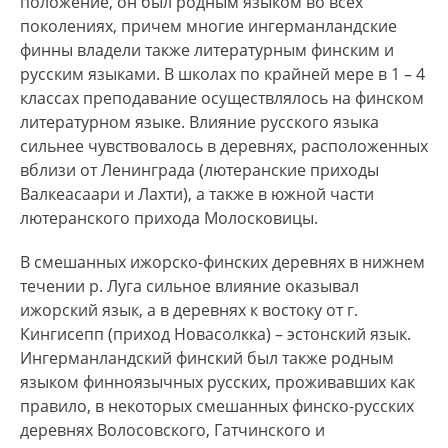
положение, он был родным языком во всех
поколениях, причем многие ингерманландские
финны владели также литературным финским и
русским языками. В школах по крайней мере в 1 – 4
классах преподавание осуществлялось на финском
литературном языке. Влияние русского языка
сильнее чувствовалось в деревнях, расположенных
вблизи от Ленинграда (лютеранские приходы
Валкеасаари и Лахти), а также в южной части
лютеранского прихода Молосковицы.
В смешанных ижорско-финских деревнях в нижнем
течении р. Луга сильное влияние оказывал
ижорский язык, а в деревнях к востоку от г.
Кингисепп (приход Новасолкка) – эстонский язык.
Ингерманландский финский был также родным
языком финноязычных русских, проживавших как
правило, в некоторых смешанных финско-русских
деревнях Волосовского, Гатчинского и