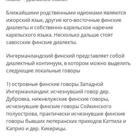
автолингвонимы. Вариант suomen kiel’ может
употребляться в тех случаях, когда необходимо
Ближайшими родственными идиомами являются
подчеркнуть отличие этого идиома от русского
ижорский язык, другие юго-восточные финские
или эстонского, в то время как inkerin kiel’/
диалекты и собственно-карельское наречие
murre может употребляться в тех случаях, когда
карельского языка. Несколько дальше стоят
необходимо подчеркнуть отличия
савосские финские диалекты.
ингерманландского финского от литературного
Ингерманландский финский представляет собой
финского.
диалектный континуум, в котором можно выделить
В русской речи носители ингерманландского
следующие локальные говоры
финского могут употреблять лингвонимы
1) островные финские говоры Западной
финский язык, ингерманландский диалект/язык,
Ингерманландии: исчезнувший говор дер.
часть носителей нижнелужских финских
Дубровка, нижнелужские финские говоры,
говоров может использовать и лингвоним
исчезнувшие финские говоры Сойкинского
ижорский язык. Такие носители нижнелужских
полуострова, практически исчезнувшие финские
финских говоров относят лингвоним ижорский
говоры бывших лютеранских приходов Каттила и
язык ко всем местным прибалтийско-финским
Каприо и дер. Кикерицы.
языкам и диалектам (далее ПФЯ) – финским,
ижорским и водским локальным говорам,