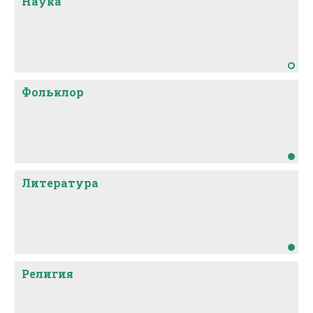
Наука
За пределами этнической группы
ингерманландским финским почти никто не
владеет, финский же литературный в качестве
иностранного языка довольно распространен в
С-Петербурге.
Фольклор
Литература
Религия