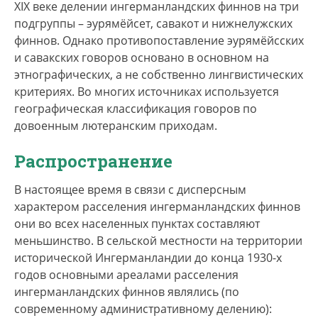
ХIX веке делении ингерманландских финнов на три
inker(i)läis(e)t. В русской речи употребляются
подгруппы – эурямёйсет, савакот и нижнелужских
этнонимы финны, ингерманландские финны,
финнов. Однако противопоставление эурямёйсских
ингерманландцы.
и савакских говоров основано в основном на
этнографических, а не собственно лингвистических
критериях. Во многих источниках используется
географическая классификация говоров по
довоенным лютеранским приходам.
Распространение
В настоящее время в связи с дисперсным
характером расселения ингерманландских финнов
они во всех населенных пунктах составляют
меньшинство. В сельской местности на территории
исторической Ингерманландии до конца 1930-х
годов основными ареалами расселения
ингерманландских финнов являлись (по
современному административному делению):