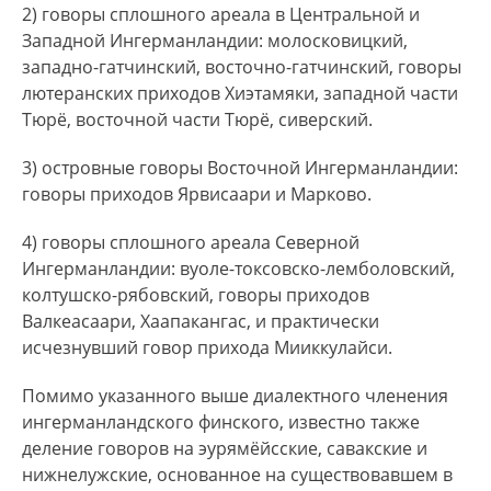
2) говоры сплошного ареала в Центральной и
противопоставляя его литературным финскому
Западной Ингерманландии: молосковицкий,
и эстонскому.
западно-гатчинский, восточно-гатчинский, говоры
лютеранских приходов Хиэтамяки, западной части
Еще одной характерной особенностью является
Тюрё, восточной части Тюрё, сиверский.
использование глаголов со значением
‘говорить’ для противопоставления ПФЯ
3) островные говоры Восточной Ингерманландии:
Ингерманландии: pajattaa – водский язык, läätä –
говоры приходов Ярвисаари и Марково.
ижорский язык, haastaa, huastaa, luatii, laatii,
uhota – разные говоры ингерманландского
4) говоры сплошного ареала Северной
финского.
Ингерманландии: вуоле-токсовско-лемболовский,
колтушско-рябовский, говоры приходов
В нижнелужском ареале по отношению ко всем
Валкеасаари, Хаапакангас, и практически
местным ПФЯ может использоваться транслатив
исчезнувший говор прихода Мииккулайси.
от maa ‘земля, страна’, например hää haastaa
maaks ‘он говорит на нижнелужском финском’,
Помимо указанного выше диалектного членения
hän läkäjä maaks ‘он говорит на нижнелужском
ингерманландского финского, известно также
ижорском’.
деление говоров на эурямёйсские, савакские и
нижнелужские, основанное на существовавшем в
Этнонимы – suomalais(e)t, inkerin suomalais(e)t,