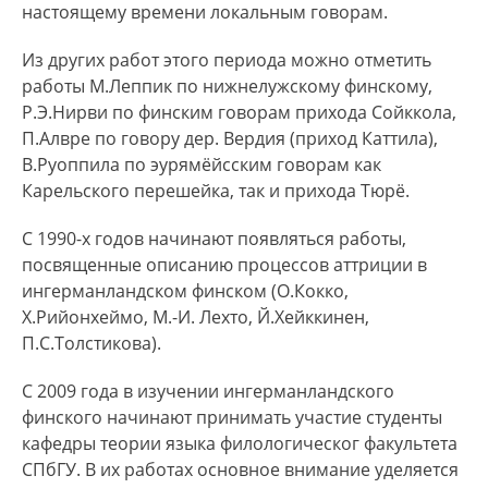
настоящему времени локальным говорам.
Из других работ этого периода можно отметить
работы М.Леппик по нижнелужскому финскому,
Р.Э.Нирви по финским говорам прихода Сойккола,
П.Алвре по говору дер. Вердия (приход Каттила),
В.Руоппила по эурямёйсским говорам как
Карельского перешейка, так и прихода Тюрё.
С 1990-х годов начинают появляться работы,
посвященные описанию процессов аттриции в
ингерманландском финском (О.Кокко,
Х.Рийонхеймо, М.-И. Лехто, Й.Хейккинен,
П.С.Толстикова).
С 2009 года в изучении ингерманландского
финского начинают принимать участие студенты
кафедры теории языка филологическог факультета
СПбГУ. В их работах основное внимание уделяется