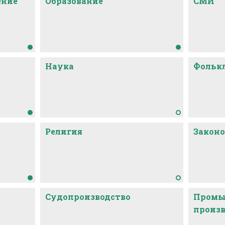
ение
Образование
СМИ
Наука
Фольк
Религия
Законо
Судопроизводство
Промы
произв