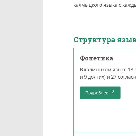
калмыцкого языка с кажд
Структура язы
Фонетика
В калмыцком языке 18 
и 9 долгих) и 27 согла
Подробнее