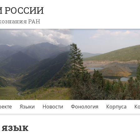
 РОССИИ
кознания РАН
оекте
Языки
Новости
Фонология
Корпуса
К
 язык