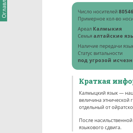
Оглавление
Число носителей
80546
Примерное кол-во носи
Ареал
Калмыкия
Семья
алтайские яз
Наличие передачи язык
Статус витальности
под угрозой исчезн
Краткая инф
Калмыцкий язык — нац
величина этнической г
отдельный от ойратско
После насильственной 
языкового сдвига.