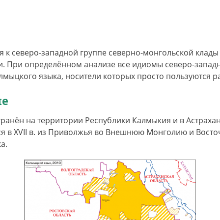
кого языка —
хальмг келн.
ативные названия: ойрат-калмыцкий, монгольско-калмы
олжских ойратов.
я к северо-западной группе северно-монгольской клад
и. При определённом анализе все идиомы северо-западн
лмыцкого языка, носители которых просто пользуются 
ие
ранён на территории Республики Калмыкия и в Астрахан
я в XVII в. из Приволжья во Внешнюю Монголию и Вост
а.