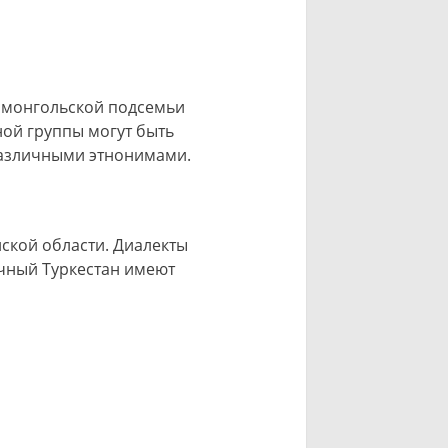
цкий, западно-
ы монгольской подсемьи
ой группы могут быть
различными этнонимами.
ской области. Диалекты
очный Туркестан имеют