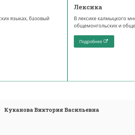
Лексика
ских языках, базовый
В лексике калмыцкого м
общемонгольских и обще
Подробнее
Куканова Виктория Васильевна