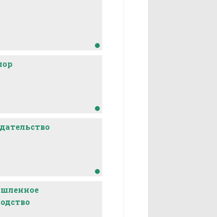
лор
дательство
шленное
одство