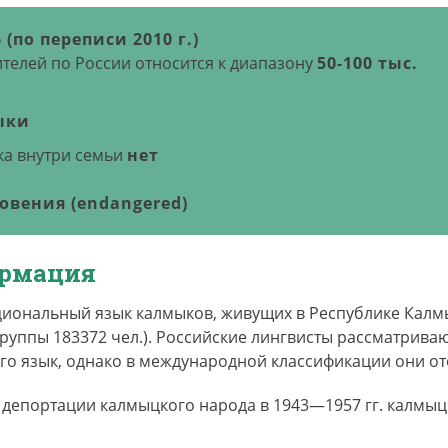
 (по переписи 2010 г.)
телей по России относится к диапазону
50-100 тыс.
ыки
а внутри семьи
нет
овения (endangered)
ормация
иональный язык калмыков, живущих в Республике Калмык
руппы 183372 чел.). Российские лингвисты рассматрива
го язык, однако в международной классификации они о
депортации калмыцкого народа в 1943—1957 гг. калмыц