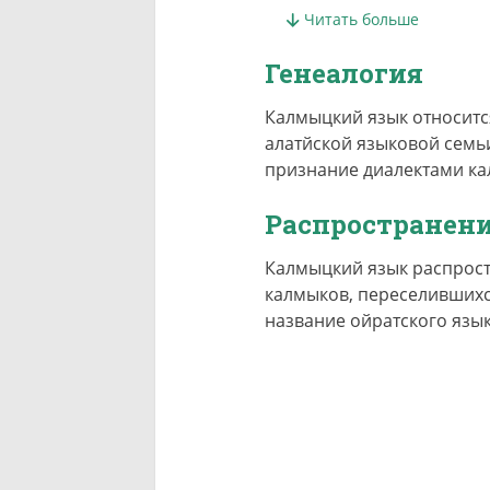
Читать больше
Самоназвание калмыц
Генеалогия
Существующие альтерн
монгольский, язык пов
Калмыцкий язык относитс
алатйской языковой семь
признание диалектами ка
Распространен
Калмыцкий язык распрост
калмыков, переселившихс
название ойратского язык