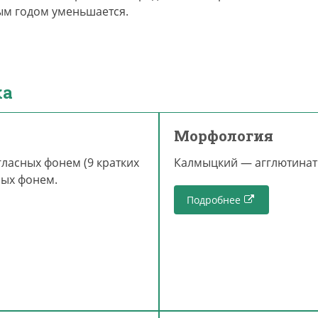
ым годом уменьшается.
ка
Морфология
гласных фонем (9 кратких
Калмыцкий — агглютинат
сных фонем.
Подробнее