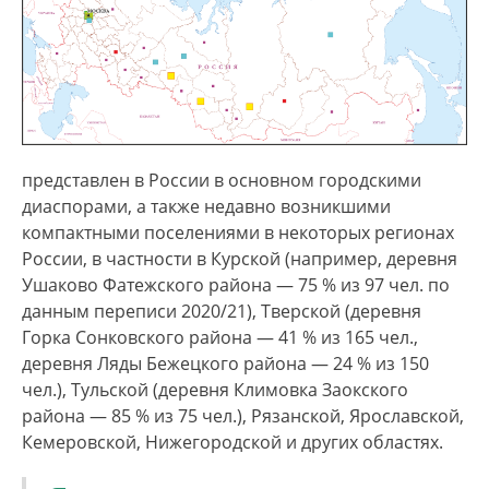
Этноним «киргиз» («кыргыз») восходит к
пратюркскому
*-kïr(k)
'стричь', 'истреблять',
'уничтожать', 'вырывать с корнем', ср. якутское
кыргыс
'воин' [Левитская и др. 2000]. В
древолюционных источниках киргиза также
именовались
бурутами
,
кара кыргыз
и
представлен в России в основном городскими
дикокаменными киргизами
. Самоназвание —
диаспорами, а также недавно возникшими
кыргыздар
.
компактными поселениями в некоторых регионах
России, в частности в Курской (например, деревня
Традиционные занятия киргизов - кочевое и
Ушаково Фатежского района — 75 % из 97 чел. по
полукочевое скотоводство экстенсивного типа.
данным переписи 2020/21), Тверской (деревня
Изначально предпочтение отдавалось
Горка Сонковского района — 41 % из 165 чел.,
разведению лошадей, в меньшем количестве —
деревня Ляды Бежецкого района — 24 % из 150
овец и верблюдов. Затем на первое место
чел.), Тульской (деревня Климовка Заокского
вышло овцеводство; все большее значение
района — 85 % из 75 чел.), Рязанской, Ярославской,
стало приобретать разведение крупного
Кемеровской, Нижегородской и других областях.
рогатого скота, в т.ч. яков. В настоящий момент
большинство лишь 35% населения Киргизии