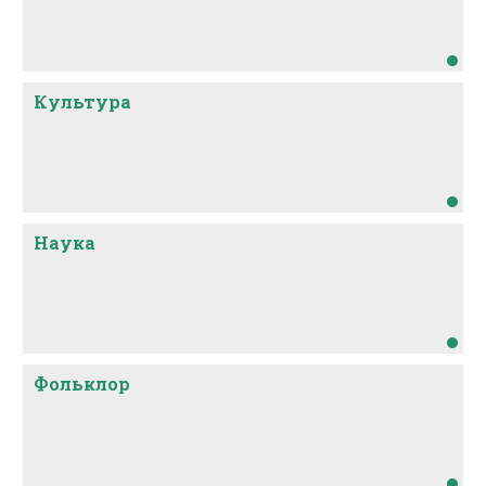
другими тюркоязычными народами: хакасами,
тувинцами, якутами, чувашами, казахами,
таджиками, узбеками, татарами и башкирами.
Культура
Наука
Фольклор