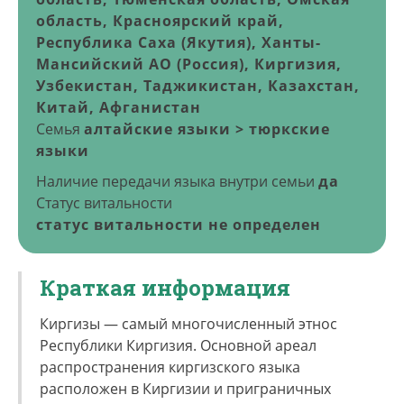
область, Красноярский край,
Республика Саха (Якутия), Ханты-
Мансийский АО (Россия), Киргизия,
Узбекистан, Таджикистан, Казахстан,
Китай, Афганистан
Семья
алтайские языки > тюркские
языки
Наличие передачи языка внутри семьи
да
Статус витальности
статус витальности не определен
Краткая информация
Киргизы — самый многочисленный этнос
Республики Киргизия. Основной ареал
распространения киргизского языка
расположен в Киргизии и приграничных