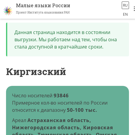
Малые языки России
RU
Проект Института языкознания РАН
EN
Перейти
к
Данная страница находится в состоянии
основному
выгрузки. Мы работаем над тем, чтобы она
содержанию
стала доступной в кратчайшие сроки.
Киргизский
Число носителей
93846
Примерное кол-во носителей по России
относится к диапазону
50-100 тыс.
Ареал
Астраханская область,
Нижегородская область, Кировская
область, Тюменская область, Омская