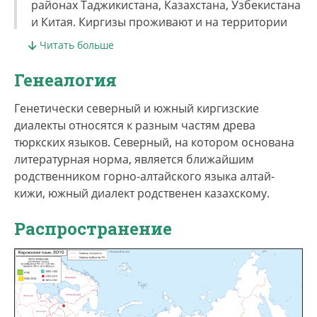
районах Таджикистана, Казахстана, Узбекистана
и Китая. Киргизы проживают и на территории
РФ, в первую очередь в Москве и Московской
Читать больше
области, Краснодарском крае и Красноярском
крае, Новосибирской и Тюменской областях.
Генеалогия
По данным переписи 2010 г., численность
Генетически северный и южный киргизские
киргизов в РФ составляет 103 422 человека. Из
диалекты относятся к разным частям древа
них носителями себя считают 80 306 человек
тюркских языков. Северный, на котором основана
(85,5%). По переписи 2021 г., в России
литературная норма, является ближайшим
проживает 137 780 киргизов.
родственником горно-алтайского языка алтай-
кижи, южный диалект родственен казахскому.
Киргизский язык подразделяется на два
крупных диалекта — южный и северный.
Распространение
Южный диалект образуют говоры юго-западной
Таласской области и Ошской области; северный
диалект включает говоры Иссык-Кульской
котловины, Чуйской долины и Нарынской
области.