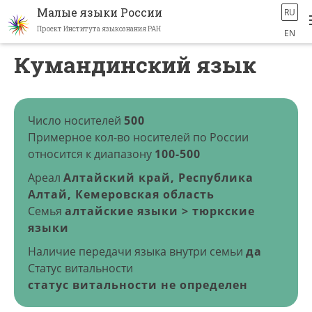
Малые языки России
RU
Проект Института языкознания РАН
EN
Перейти
Кумандинский язык
к
основному
содержанию
Число носителей
500
Примерное кол-во носителей по России
относится к диапазону
100-500
Ареал
Алтайский край, Республика
Алтай, Кемеровская область
Семья
алтайские языки > тюркские
языки
Наличие передачи языка внутри семьи
да
Статус витальности
статус витальности не определен