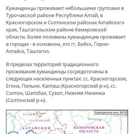
народам РФ, а кумандинский язык признан
Кумандинцы проживают небольшими группами в
самостоятельным языком.
Турочакской районе Республики Алтай, в
Самоназвания кумандинцев
Красногорском и Солтонском районах Алтайского
-
кубанды
,
куманды
, а также
тадар кижи.
Иногда
края, Таштагольском районе Кемеровской
подразделяются на
ӧрӧ куманды
-
области. Более половины кумандинцев проживает
верховых кумандинцев, проживающих в
в городах - в основном, это гг. Бийск, Горно-
верховьях р. Бия и
алтына куманды
-
Алтайск, Таштагол.
низовых кумандинцев, населяющих среднее
В пределах территорий традиционного
течение р. Бии.
проживания кумандинцы сосредоточены в
Кумандинцы традиционно являются
следующих населенных пунктах: сс. Красногорское,
охотниками, рыбаками, собирателями,
Егона, Пильно, Калташ (Красногорский р-н), сс.
занимаются земледелием. На данный момент
Солтон, Шатобал, Сузоп, Нижняя Ненинка
развиты также мясомолочное животноводство
(Солтонский р-н).
и промышленный сбор лекарственных
растений. Вероисповедание кумандинцев –
шаманизм (анимистические верования) и
православие.