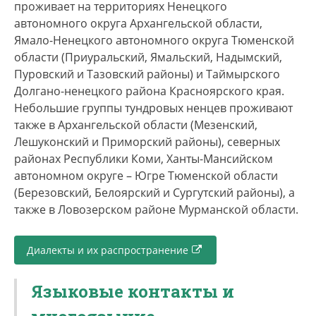
Ненецкий тундровый язык распадается на
проживает на территориях Ненецкого
западную и восточную группы говоров. К
автономного округа Архангельской области,
западным говорам относятся канинский,
Ямало-Ненецкого автономного округа Тюменской
тиманский и колгуевский и малоземельский, к
области (Приуральский, Ямальский, Надымский,
восточным – приуральский, ямальский,
Пуровский и Тазовский районы) и Таймырского
гыданский, тазовский, надымский и таймырский.
Долгано-ненецкого района Красноярского края.
Промежуточное географическое положение
Небольшие группы тундровых ненцев проживают
между западными и восточными говорами
также в Архангельской области (Мезенский,
занимает большеземельский говор,
Лешуконский и Приморский районы), северных
распространенный в восточной части
районах Республики Коми, Ханты-Мансийском
Ненецкого автономного округа. Несмотря на
автономном округе – Югре Тюменской области
обширность территории своего
(Березовский, Белоярский и Сургутский районы), а
распространения ненецкий тундровый язык
также в Ловозерском районе Мурманской области.
характеризуется относительной
однородностью. Расхождения между говорами
Диалекты и их распространение
проявляются в основном на фонетическом
уровне и не создают непреодолимых
Языковые контакты и
трудностей для взаимопонимания их носителей.