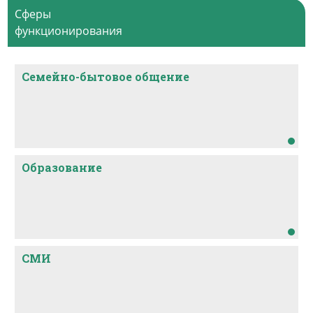
Основой религиозных верований тундровых
Сферы
ненцев до сих пор остается анимизм. Часть
функционирования
тундровых ненцев исповедуют православие и
баптизм.
Семейно-бытовое общение
Образование
СМИ