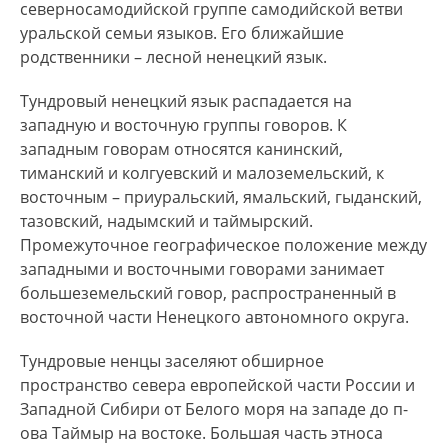
тундровых ненцев проживают также в
северносамодийской группе самодийской ветви
Архангельской области (Мезенский,
уральской семьи языков. Его ближайшие
Лешуконский и Приморский районы), северных
родственники – лесной ненецкий язык.
районах Республики Коми, Ханты-Мансийском
Тундровый ненецкий язык распадается на
автономном округе – Югре Тюменской области
западную и восточную группы говоров. К
(Березовский, Белоярский и Сургутский
западным говорам относятся канинский,
районы), а также в Ловозерском районе
тиманский и колгуевский и малоземельский, к
Мурманской области.
восточным – приуральский, ямальский, гыданский,
С начала 1870-х по середину 1950-х годов
тазовский, надымский и таймырский.
тундровые ненцы проживали также на островах
Промежуточное географическое положение между
Новой Земли, откуда были выселены после
западными и восточными говорами занимает
превращения этой территории в полигон
большеземельский говор, распространенный в
ядерных испытаний.
восточной части Ненецкого автономного округа.
Общая численность тундровых ненцев
Тундровые ненцы заселяют обширное
составляет около 43 000 человек, из них родным
пространство севера европейской части России и
языком владеют около 18 500 человек.
Западной Сибири от Белого моря на западе до п-
ова Таймыр на востоке. Большая часть этноса