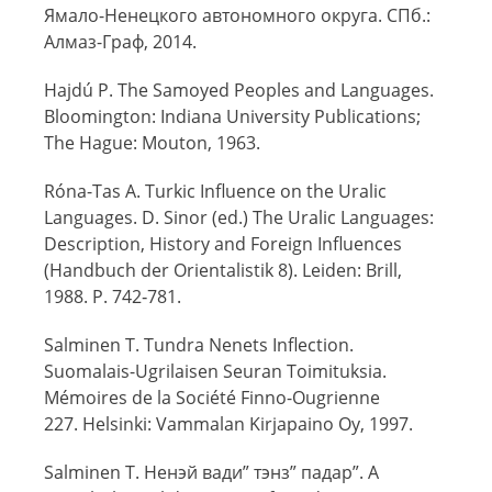
Ямало-Ненецкого автономного округа. СПб.:
Алмаз-Граф, 2014.
Hajdú P. The Samoyed Peoples and Languages.
Bloomington: Indiana University Publications;
The Hague: Mouton, 1963.
Róna-Tas A. Turkic Influence on the Uralic
Languages. D. Sinor (ed.) The Uralic Languages:
Description, History and Foreign Influences
(Handbuch der Orientalistik 8). Leiden: Brill,
1988. P. 742‑781.
Salminen T. Tundra Nenets Inflection.
Suomalais-Ugrilaisen Seuran Toimituksia.
Mémoires de la Société Finno-Ougrienne
227. Helsinki: Vammalan Kirjapaino Oy, 1997.
Salminen T. Ненэй вади” тэнз” падар”. A