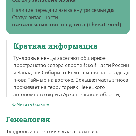
Наличие передачи языка внутри семьи
да
Статус витальности
начало языкового сдвига (threatened)
Краткая информация
Тундровые ненцы заселяют обширное
пространство севера европейской части России
и Западной Сибири от Белого моря на западе до
п-ова Таймыр на востоке. Большая часть этноса
проживает на территориях Ненецкого
автономного округа Архангельской области,
Ямало-Ненецкого автономного округа
Читать больше
Тюменской области (Приуральский, Ямальский,
Надымский, Пуровский и Тазовский районы) и
Генеалогия
Таймырского Долгано-ненецкого района
Красноярского края. Небольшие группы
Тундровый ненецкий язык относится к