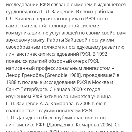
исследований РЖЯ связано с именем выдающегося
сурдопедагога Г. Л. Зайцевой. В своих работах
Г.Л. Зайцева первая заговорила о РЖЯ как о
самостоятельной полноценной системе
коммуникации, не уступающей по своим свойствам
звуковому языку. Работы Зайцевой послужили
своеобразным толчком к последующему развитию
лингвистических исследований РЖЯ. В 1992 г.
появился краткий обзорный очерк РЖЯ,
написанный профессиональным лингвистом –
Ленор Гренобль [Grenoble 1988], проводившей в
1988 г. полевые исследования РЖЯ в Москве и
Санкт-Петербурге. С начала 2000-х годов
изучением РЖЯ активно занимается ученица
Г. Л. Зайцевой А. А. Комарова, в 2006 г. ею в
соавторстве с глухим носителем РЖЯ
Т. П. Давиденко был опубликован очерк по
лингвистике РЖЯ [Давиденко, Комарова 2006]. Со
второй половины 2000-х годов ведется активное и