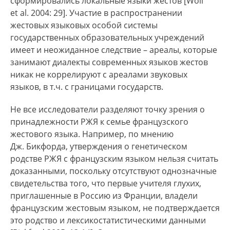
сформировались локальные языки жестов [Woll
разных источниках. По данным Всероссийской
et al. 2004: 29]. Участие в распространении
переписи населения 2010 г. (первой переписи, в
жестовых языковых особой системы
которой учитывался РЖЯ) она составляет 120
государственных образовательных учреждений
528 чел., по данным сайта [Ethnologue] (где
имеет и неожиданное следствие – ареалы, которые
оценка численности основывается на том, что
занимают диалекты современных языков жестов
люди с врожденной глухотой в среднем
никак не коррелируют с ареалами звуковых
составляют около 0,1% от общей численности
языков, в т.ч. с границами государств.
населения) – около 144 000 чел., а по данным
Всероссийского общества глухих – более 300
Не все исследователи разделяют точку зрения о
тыс. чел. (см. [Проблемы глухих… 2014]).
принадлежности РЖЯ к семье французского
жестового языка. Например, по мнению
Информация о численности носителей РЖЯ за
Дж. Бикфорда, утверждения о генетическом
пределами РФ отсутствует. По оценкам сайта
родстве РЖЯ с французским языком нельзя считать
[Ethnologue], общее количество носителей РЖЯ
доказанными, поскольку отсутствуют однозначные
в мире составляет около 148 700 чел.
свидетельства того, что первые учителя глухих,
приглашенные в Россию из Франции, владели
РЖЯ существует в виде многочисленных
французским жестовым языком, не подтверждается
локальных вариантов, различия между
это родство и лексикостатистическими данными
которыми не препятствуют взаимопониманию