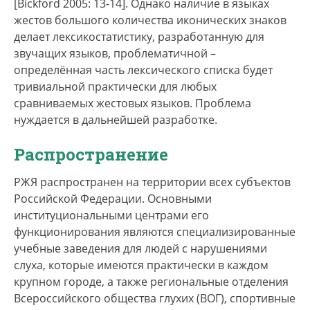
[Bickford 2005: 13-14]. Однако наличие в языках
носителей.
жестов большого количества иконических знаков
делает лексикостатистику, разработанную для
Самоназвание языка на РЖЯ — "
жест жест"
звучащих языков, проблематичной –
(глоссы жестов традиционно обозначаются
определённая часть лексического списка будет
малыми прописными буквами; исполнение
тривиальной практически для любых
жеста см., например, по
ссылке
).
сравниваемых жестовых языков. Проблема
нуждается в дальнейшей разработке.
Официальное название на русском звуковом
языке —
русский жестовый язык
; кроме того,
«
»
Распространение
многими носителями РЖЯ в речи на русском
звуковом языке используется неофициальное
РЖЯ распространен на территории всех субъектов
название
жесты
.
«
»
Российской Федерации. Основными
институциональными центрами его
функционирования являются специализированные
учебные заведения для людей с нарушениями
слуха, которые имеются практически в каждом
крупном городе, а также региональные отделения
Всероссийского общества глухих (ВОГ), спортивные