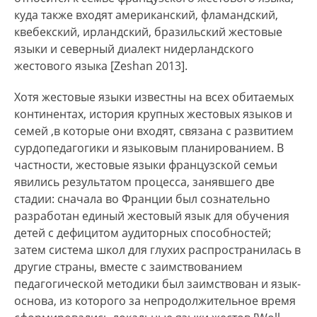
до сих пор не решён.
куда также входят американский, фламандский,
квебекский, ирландский, бразильский жестовые
В случае жестовых языков коллективом
языки и северный диалект нидерландского
носителей является не некоторая этническая
жестового языка [Zeshan 2013].
культура, а группа людей с врожденными
дефектами слуха и тех, которые потеряли слух
Хотя жестовые языки известны на всех обитаемых
полностью или частично в раннем возрасте, а
континентах, история крупных жестовых языков и
также выходцы из семей таких людей. В отличие
семей ,в которые они входят, связана с развитием
от звучащего языка, жестовый язык не всегда
сурдопедагогики и языковым планированием. В
передаётся естественным путём – только при
частности, жестовые языки французской семьи
наличии в семье носителя может происходить
явились результатом процесса, занявшего две
передача от взрослого ребёнку, в иных случаях
стадии: сначала во Франции был сознательно
язык усвоивается в специальных учреждениях, в
разработан единый жестовый язык для обучения
т.ч. тогда, когда у носителя развивается дефицит
детей с дефицитом аудиторных способностей;
аудиторных навыков после усвоения устного
затем система школ для глухих распространилась в
языка.
другие страны, вместе с заимствованием
педагогической методики был заимствован и язык-
Информация о численности носителей РЖЯ на
основа, из которого за непродолжительное время
территории РФ существенно различается в