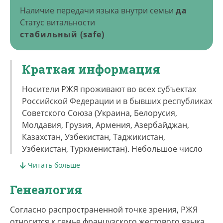
Наличие передачи языка внутри семьи
да
Статус витальности
стабильный (safe)
Краткая информация
Носители РЖЯ проживают во всех субъектах
Российской Федерации и в бывших республиках
Советского Союза (Украина, Белорусия,
Молдавия, Грузия, Армения, Азербайджан,
Казахстан, Узбекистан, Таджикистан,
Узбекистан, Туркменистан). Небольшое число
носителей РЖЯ — эмигранты или дети
Читать больше
эмигрантов из постсоветского пространства —
проживает также в Германии, США и Израиле.
Генеалогия
Вопрос о границе распространения отдельных
диалектов РЖЯ и между РЖЯ и родственными,
Согласно распространенной точке зрения, РЖЯ
территориально близкими жестовыми языками
относится к семье французского жестового языка,