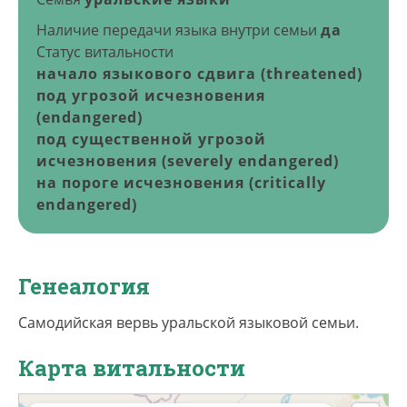
Наличие передачи языка внутри семьи
да
Статус витальности
начало языкового сдвига (threatened)
под угрозой исчезновения
(endangered)
под существенной угрозой
исчезновения (severely endangered)
на пороге исчезновения (critically
endangered)
Генеалогия
Самодийская вервь уральской языковой семьи.
Карта витальности