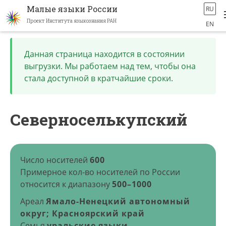
Малые языки России
RU
Проект Института языкознания РАН
EN
Перейти
к
Данная страница находится в состоянии
основному
выгрузки. Мы работаем над тем, чтобы она
содержанию
стала доступной в кратчайшие сроки.
Северноселькупский
Число носителей
600
Примерное кол-во носителей по России
относится к диапазону
500–1000
Ареал
Ямало-Ненецкий автономный
округ; Красноярский край
Семья
уральские языки