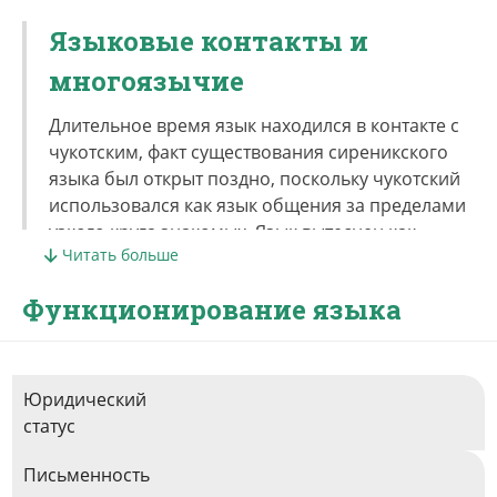
Языковые контакты и
многоязычие
Длительное время язык находился в контакте с
чукотским, факт существования сиреникского
языка был открыт поздно, поскольку чукотский
использовался как язык общения за пределами
узкого круга знакомых. Язык вытеснен как
Читать больше
чукотским, так и русским.
Функционирование языка
Юридический
статус
Письменность