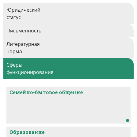
Все известные нам носители ТЭ владеют
Юридический
тундровым ненецким языком.
статус
В конце 2000-х гг. были живы единичные
Письменность
пожилые люди с родным ненецким или
нганасанским, владевшие тундровым энецким
Литературная
языком, который был родным языком их
норма
супругов, но в настоящее время вне этнической
группы ТЭ никто не владеет.
Сферы
функционирования
Все носители ТЭ владеют русским языком.
Семейно-бытовое общение
Образование