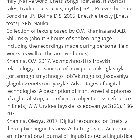
mify [Native word. Enets songs, folktales, historical
tales, traditional stories, myths]. SPb, Prosveshchenie.
Sorokina I.P., Bolina D.S. 2005. Enetskie teksty [Enets
texts]. SPb. Nauka.
Collection of texts glossed by O.V. Khanina and A.B.
Shluinsky (about 8 hours of spoken language
including the recordings made during personal field
works as well as the archived ones).
Khanina, O.V. 2017. Vozmozhnosti tsifrovykh
tekhnologiy: opisanie allofonov perednikh glasnykh,
gortannogo smychnogo i ob"ektnogo soglasovaniya
glagola v enetskom yazyke [Advantages of digital
technologies: A description of front vowel allophones,
of a glottal stop, and of verbal object cross-reference
in Enets]. // // Uralo-altayskie issledovaniya 3 (26), 186-
207.
Khanina, Olesya. 2017. Digital resources for Enets: a
descriptive linguist’s view. Acta Linguistica Academica:
an international journal of linguistics (Acta Linguistica