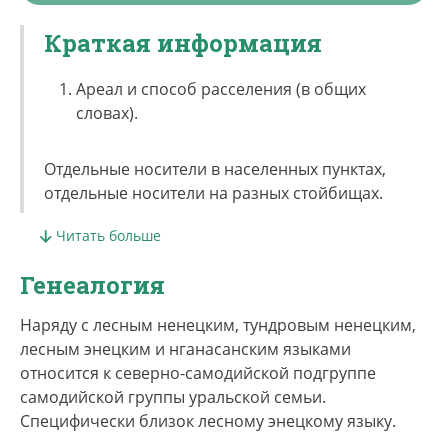
Краткая информация
Ареал и способ расселения (в общих
словах).
Отдельные носители в населенных пунктах,
отдельные носители на разных стойбищах.
Читать больше
Какова численность этнической группы и
владеющих данным языком?
Генеалогия
По переписям, около 200 человек всего энцев
Наряду с лесным ненецким, тундровым ненецким,
(лесных и тундровых). Разумно оценить размер
лесным энецким и нганасанским языками
этнической группы не удается.
относится к северно-самодийской подгруппе
самодийской группы уральской семьи.
Носителей ТЭ – около 15 человек.
Специфически близок лесному энецкому языку.