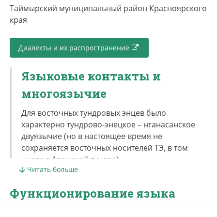
Локальные варианты (диалекты, наречия,
Таймырский муниципальный район Красноярского
говоры).
края
Есть некоторые различия в речи тундровых
Диалекты и их распространение
энцев Воронцова и тундровых энцев Тухардской
тундры.
Языковые контакты и
Варианты названия языка (автоэтноним,
многоязычие
экзоэтноним).
Для восточных тундровых энцев было
Автоэтноним сомату, экзоэтноним маду.
характерно тундрово-энецкое – нганасанское
двуязычие (но в настоящее время не
Традиционные образ жизни и
сохраняется восточных носителей ТЭ, в том
вероисповедание.
числе в Авамской тундре).
Читать больше
В Тухардской тундре характерно тундрово-
Охота и рыболовство, оленеводство.
Функционирование языка
энецкое – ненецкое двуязычие, ненецкий
Вероисповедание – шаманизм.
является доминирующим языком.