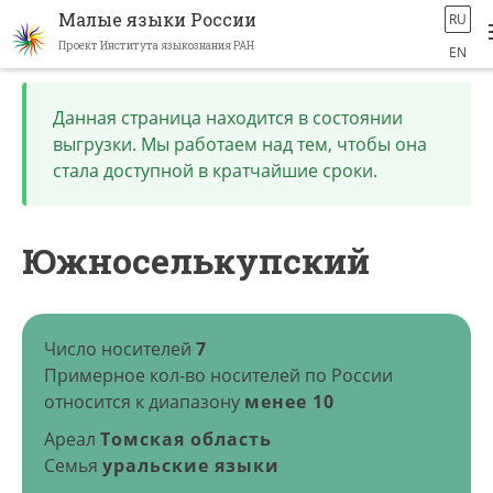
Малые языки России
RU
Проект Института языкознания РАН
EN
Перейти
к
Данная страница находится в состоянии
основному
выгрузки. Мы работаем над тем, чтобы она
содержанию
стала доступной в кратчайшие сроки.
Южноселькупский
Число носителей
7
Примерное кол-во носителей по России
относится к диапазону
менее 10
Ареал
Томская область
Семья
уральские языки