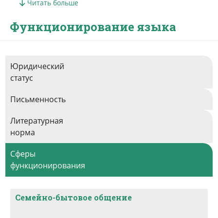
Южноселькупский контактировал с хантыйским,
Читать больше
чулымским, сибирскотатарским, эвенкийским,
Функционирование языка
кетским.
Юридический
статус
Письменность
Литературная
норма
Сферы
функционирования
Семейно-бытовое общение