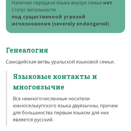
Наличие передачи языка внутри семьи
нет
Статус витальности
под существенной угрозой
исчезновения (severely endangered)
Генеалогия
Самодийская ветвь уральской языковой семьи.
Языковые контакты и
многоязычие
Все немногочисленные носители
южноселькупского языка двуязычны, причем
для большинства первым языком для них
является русский.