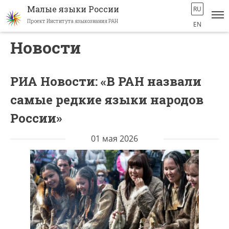
Малые языки России
RU
Проект Института языкознания РАН
EN
Перейти
Новости
к
основному
содержанию
РИА Новости: «В РАН назвали
самые редкие языки народов
России»
01 мая 2026