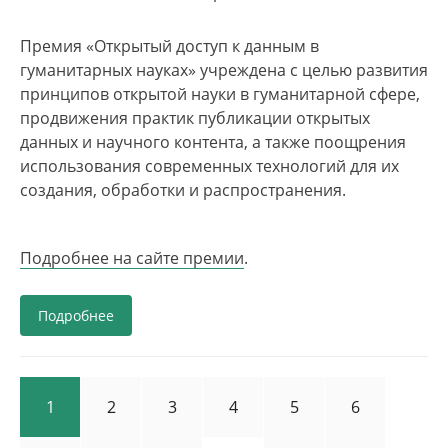
Премия «Открытый доступ к данным в
гуманитарных науках» учреждена с целью развития
принципов открытой науки в гуманитарной сфере,
продвижения практик публикации открытых
данных и научного контента, а также поощрения
использования современных технологий для их
создания, обработки и распространения.
Подробнее на сайте премии
.
Подробнее
Page
1
Page
2
Page
3
Page
4
Page
5
Page
6
Нумерация
страниц