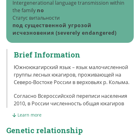
Intergenerational language transmission within
the family
no
Статус витальности
под существенной угрозой
исчезновения (severely endangered)
Brief Information
Южноюкагирский язык – язык малочисленной
группы лесных юкагиров, проживающей на
Северо-Востоке России в верховьях р. Колыма.
Согласно Всероссийской переписи населения
2010, в России численность общая юкагиров
составляет 1603 чел., из них в Якутии 1281 чел., в
Learn more
Магаданской области – 71, в ЧАО – 198; в
пределах Якутии проживают носители как
Genetic relationship
южноюкагирского, так и северноюкагирского