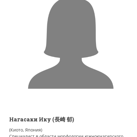
Нагасаки Ику (長崎 郁)
(Киото, Япония)
Специалист в области морфологии южноюкагирского