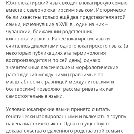
языков, районом расселения лесных юкагиров,
Южноюкагирский язык входит в юкагирскую семью
носителей южноюкагирского, является
вместе с
северноюкагирским
языком. Исторически
Верхнеколымский улус, где в 2010 г. было
были известны только ещё два представителя этой
зарегистрировано 304 носителя этой
семьи, исчезнувшие в XVIII в., один из них ‒
итдентичности. По данным Похозяйственной
чуванский, ближайший родственник
книги в 2010 г. в с. Нелемном –месте
южноюкагирского. Ранее юкагирские языки
компактного проживания лесных юкагиров в
считались диалектами одного юкагирского языка (в
Якутии –, 185 чел. из 283 жителей села являлись
некоторых публикациях эта терминология
лесными юкагирами. Согласно статистическим
воспроизводится и по сей день), однако
данным учета представителей коренных
значительные лексические и морфологические
малочисленных народов Севера районной
расхождения между ними (сравнимые по
администрации Среднеканского р‑на
масштабности с разницей между литовским и
Магаданской обл., в 2011 г. в районе
болгарским) позволяют рассматривать их как
насчитывалось 69 юкагиров, из них 68
самостоятельные языки.
проживали в районном центре – пгт. Сеймчан.
Условно юкагирские языки принято считать
По оценке Сесилии Оде, в 2018 г. насчитывалось
генетически изолированными и включать в группу
11 носителей южноюкагирского языка, из
палеоазиатских языков. Однако существуют
которых 6 человек свободно владели языком, а
доказательства отдалённого родства этой семьи с