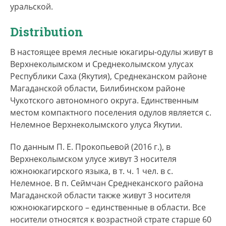
5 человек понимали речь на языке.
уральской.
Самоназвание этноса –
одул
, самоназвание
Distribution
языка –
одул ажуу
. В научных работах
встречается несколько альтернативных
В настоящее время лесные юкагиры-одулы живут в
названий языка: одульский, колымский
Верхнеколымском и Среднеколымском улусах
юкагирский, лесной юкагирский, язык лесных
Республики Саха (Якутия), Среднеканском районе
юкагиров.
Магаданской области, Билибинском районе
Чукотского автономного округа. Единственным
местом компактного поселения одулов является с.
Нелемное Верхнеколымского улуса Якутии.
По данным П. Е. Прокопьевой (2016 г.), в
Верхнеколымском улусе живут 3 носителя
южноюкагирского языка, в т. ч. 1 чел. в с.
Нелемное. В п. Сеймчан Среднеканского района
Магаданской области также живут 3 носителя
южноюкагирского – единственные в области. Все
носители относятся к возрастной страте старше 60