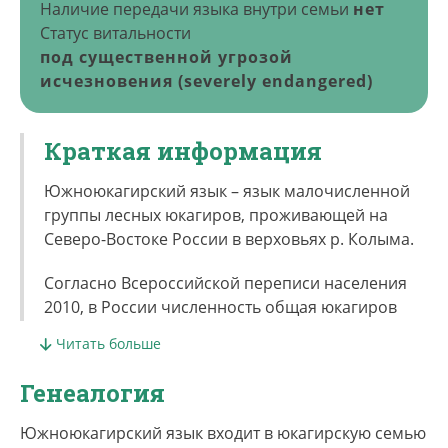
Наличие передачи языка внутри семьи
нет
Статус витальности
под существенной угрозой
исчезновения (severely endangered)
Краткая информация
Южноюкагирский язык – язык малочисленной
группы лесных юкагиров, проживающей на
Северо-Востоке России в верховьях р. Колыма.
Согласно Всероссийской переписи населения
2010, в России численность общая юкагиров
составляет 1603 чел., из них в Якутии 1281 чел., в
Читать больше
Магаданской области – 71, в ЧАО – 198; в
пределах Якутии проживают носители как
Генеалогия
южноюкагирского, так и северноюкагирского
языков, районом расселения лесных юкагиров,
Южноюкагирский язык входит в юкагирскую семью