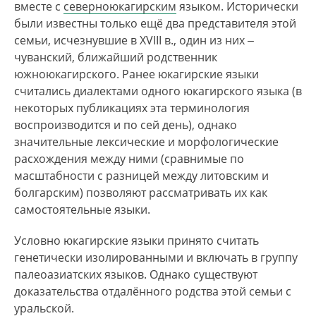
носителей южноюкагирского, является
вместе с
северноюкагирским
языком. Исторически
Верхнеколымский улус, где в 2010 г. было
были известны только ещё два представителя этой
зарегистрировано 304 носителя этой
семьи, исчезнувшие в XVIII в., один из них ‒
итдентичности. По данным Похозяйственной
чуванский, ближайший родственник
книги в 2010 г. в с. Нелемном –месте
южноюкагирского. Ранее юкагирские языки
компактного проживания лесных юкагиров в
считались диалектами одного юкагирского языка (в
Якутии –, 185 чел. из 283 жителей села являлись
некоторых публикациях эта терминология
лесными юкагирами. Согласно статистическим
воспроизводится и по сей день), однако
данным учета представителей коренных
значительные лексические и морфологические
малочисленных народов Севера районной
расхождения между ними (сравнимые по
администрации Среднеканского р‑на
масштабности с разницей между литовским и
Магаданской обл., в 2011 г. в районе
болгарским) позволяют рассматривать их как
насчитывалось 69 юкагиров, из них 68
самостоятельные языки.
проживали в районном центре – пгт. Сеймчан.
Условно юкагирские языки принято считать
По оценке Сесилии Оде, в 2018 г. насчитывалось
генетически изолированными и включать в группу
11 носителей южноюкагирского языка, из
палеоазиатских языков. Однако существуют
которых 6 человек свободно владели языком, а
доказательства отдалённого родства этой семьи с
5 человек понимали речь на языке.
уральской.