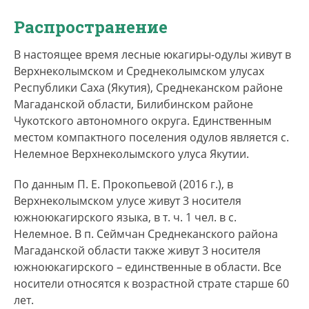
Самоназвание этноса –
одул
, самоназвание
Распространение
языка –
одул ажуу
. В научных работах
встречается несколько альтернативных
В настоящее время лесные юкагиры-одулы живут в
названий языка: одульский, колымский
Верхнеколымском и Среднеколымском улусах
юкагирский, лесной юкагирский, язык лесных
Республики Саха (Якутия), Среднеканском районе
юкагиров.
Магаданской области, Билибинском районе
Чукотского автономного округа. Единственным
местом компактного поселения одулов является с.
Нелемное Верхнеколымского улуса Якутии.
По данным П. Е. Прокопьевой (2016 г.), в
Верхнеколымском улусе живут 3 носителя
южноюкагирского языка, в т. ч. 1 чел. в с.
Нелемное. В п. Сеймчан Среднеканского района
Магаданской области также живут 3 носителя
южноюкагирского – единственные в области. Все
носители относятся к возрастной страте старше 60
лет.