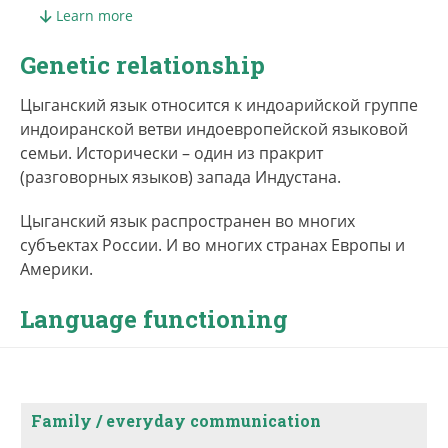
цыганского распространено исчезающе мало.
Learn more
В связи с тем, что традиционно цыгане являются
Genetic relationship
миноритарной группой, кочующей в окружении
крупных оседлых языковых коллективов,
Цыганский язык относится к индоарийской группе
отдельные цыганские субэтносы перешли с
индоиранской ветви индоевропейской языковой
цыганского языка на язык своего окружения. В
семьи. Исторически – один из пракрит
Российской Федерации с ХХ в. оказываются
(разговорных языков) запада Индустана.
представлены цыгане, которые говорят на
следующих языках:
Цыганский язык распространен во многих
1. цыгане-молдовая, цыгане-влахи (влахуря) –
субъектах России. И во многих странах Европы и
молдавский (возможно, и те диалекты дако-
Америки.
румынского, которые в русскоязычной
Language functioning
традиции отделяют от молдавского и называют
румынским языком);
2. цыгане-сэрвуря, калдэрары, цыгане-
кишинёвцы (кишынэварэ), цыгане-ловаря,
цыгане-мадьяры, влахуря, локальные группы
Family / everyday communication
цыган-синти, крымские и кубанские цыгане