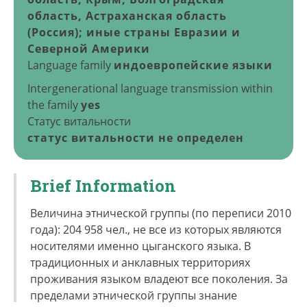
область, Астраханская область
(Россия); иные страны Евразии и
Северной Америки
Language family
индоевропейские языки
Intergenerational language transmission within
the family
yes
Статус витальности
статус витальности не определен
Brief Information
Величина этнической группы (по переписи 2010
года): 204 958 чел., не все из которых являются
носителями именно цыганского языка. В
традиционных и анклавных территориях
проживания языком владеют все поколения. За
пределами этнической группы знание