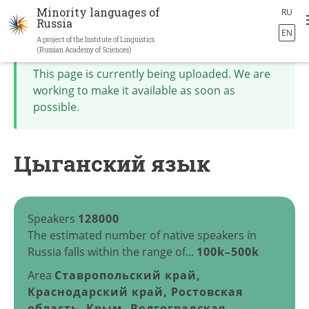
Minority languages of
RU
Russia
EN
A project of the Institute of Linguistics
Skip
(Russian Academy of Sciences)
to
This page is currently being uploaded. We are
main
working to make it available as soon as
content
possible.
Цыганский язык
Speakers
128000
The estimated number of native speakers in
Russia falls within the range of...
100k–500k
Area
Ставропольский край,
Краснодарский край, Ростовская
область, Крым, Волгоградская