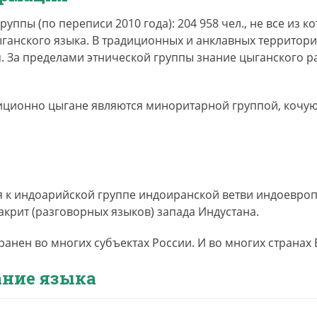
уппы (по переписи 2010 года): 204 958 чел., не все из к
ганского языка. В традиционных и анклавных территор
. За пределами этнической группы знание цыганского 
адиционно цыгане являются миноритарной группой, коч
вых коллективов, отдельные цыганские субэтносы переш
. В Российской Федерации с ХХ в. оказываются представ
языках:
ыгане-влахи (влахуря) – молдавский (возможно, и те диа
ной традиции отделяют от молдавского и называют румы
я к индоарийской группе индоиранской ветви индоевро
лдэрары, цыгане-кишинёвцы (кишынэварэ), цыгане-ловар
акрит (разговорных языков) запада Индустана.
уппы цыган-синти, крымские и кубанские цыгане (крымур
анского) диалекта цыгане-сэрвуря поселились на терри
анен во многих субъектах России. И во многих странах
ались сильнее остальных групп, перейдя к оседлому обра
ние языка
ремя находится на грани исчезновения. Центрально-се
 территории России крупной группой – руска рома, разд
ибирской, сибирска рома. Диалект руска рома положен в