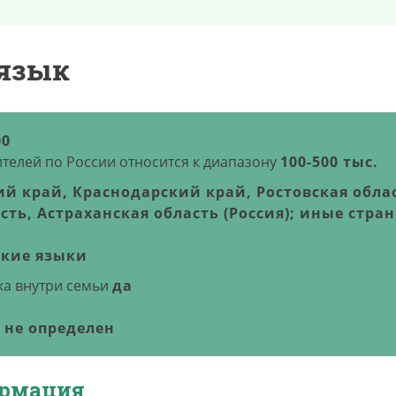
язык
00
телей по России относится к диапазону
100-500 тыс.
й край, Краснодарский край, Ростовская обла
сть, Астраханская область (Россия); иные стра
кие языки
а внутри семьи
да
 не определен
ормация