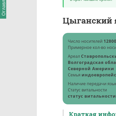
Оглавление
Цыганский 
Число носителей
1280
Примерное кол-во носи
Ареал
Ставропольски
Волгоградская обла
Северной Америки
Семья
индоевропейс
Наличие передачи язык
Статус витальности
статус витальности
Краткая инф