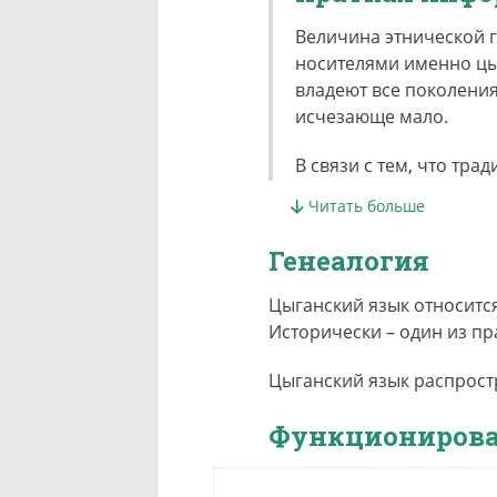
Величина этнической гр
носителями именно цы
владеют все поколения
исчезающе мало.
В связи с тем, что тр
крупных оседлых языко
Читать больше
язык своего окружения
говорят на следующих 
Генеалогия
1. цыгане-молдовая, ц
которые в русскоязыч
Цыганский язык относитс
2. цыгане-сэрвуря, ка
Исторически – один из пр
влахуря, локальные гр
Носители южного (балк
Цыганский язык распростр
XVII в. и ассимилиров
Функционирова
диалект в настоящее в
синти представлены на
европейской части и с