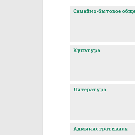
цыганского языка.
Семейно-бытовое общ
Все диалекты цыган, 
*ɖ относятся к группе 
Культура
Литература
Административная