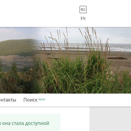
RU
EN
онтакты
Поиск
 она стала доступной