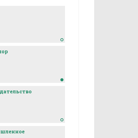
неиндийского начального
лор
дательство
шленное