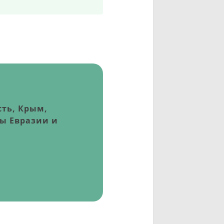
сть, Крым,
ны Евразии и