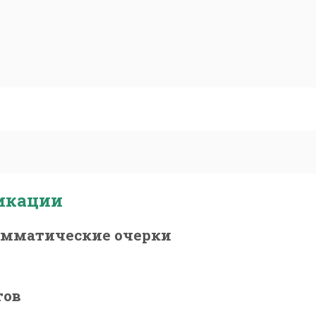
икации
амматические очерки
тов