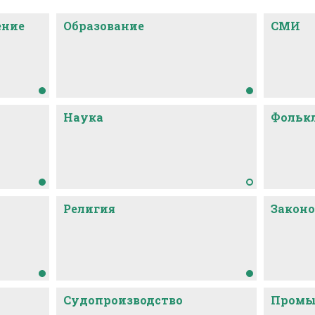
ение
Образование
СМИ
проживающих в Российской Федерации по рефлексу древ
rom.
Наука
Фольк
Религия
Законо
Судопроизводство
Промы