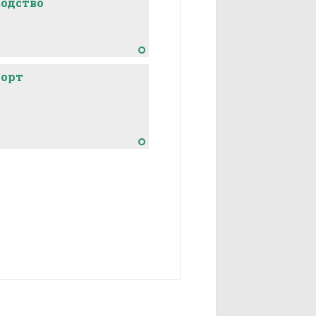
одство
порт