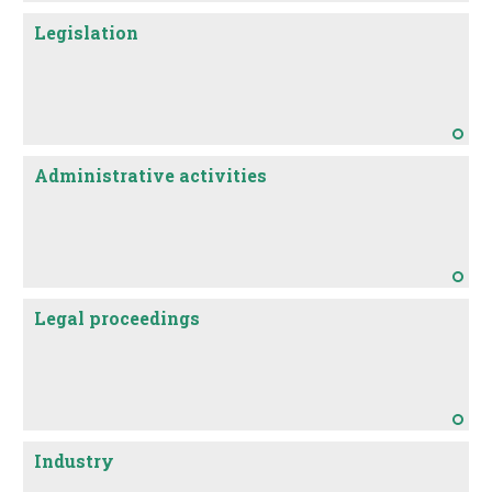
ительменской основы образуется
Legislation
сравнительная форма прилагательного: тхунӄ
(«темный») — тхунӄчэйэ («темнее»); плаӽ
(«большой») — плаӽчэй («больше»).
Administrative activities
Legal proceedings
Industry