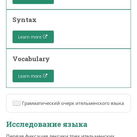
Syntax
Learn more
Vocabulary
Learn more
Грамматический очерк ительменского языка
Исследование языка
Первая фиксация лексики трех ительменских