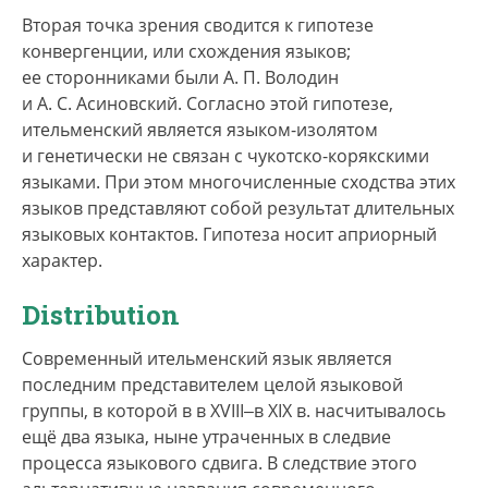
Вторая точка зрения сводится к гипотезе
конвергенции, или схождения языков;
ее сторонниками были А. П. Володин
и А. С. Асиновский. Согласно этой гипотезе,
ительменский является языком-изолятом
и генетически не связан с чукотско-корякскими
языками. При этом многочисленные сходства этих
языков представляют собой результат длительных
языковых контактов. Гипотеза носит априорный
характер.
Distribution
Современный ительменский язык является
последним представителем целой языковой
группы, в которой в в XVIII‒в XIХ в. насчитывалось
ещё два языка, ныне утраченных в следвие
процесса языкового сдвига. В следствие этого