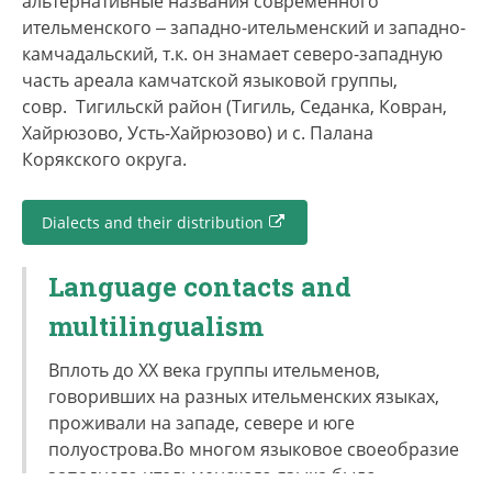
альтернативные названия современного
ительменского ‒ западно-ительменский и западно-
камчадальский, т.к. он знамает северо-западную
часть ареала камчатской языковой группы,
совр. Тигильскй район (Тигиль, Седанка, Ковран,
Хайрюзово, Усть-Хайрюзово) и с. Палана
Корякского округа.
Dialects and their distribution
Language contacts and
multilingualism
Вплоть до ХХ века группы ительменов,
говоривших на разных ительменских языках,
проживали на западе, севере и юге
полуострова.Во многом языковое своеобразие
западного ительменского языка было