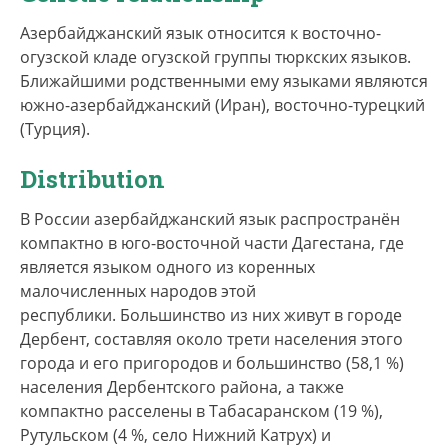
(Карс, Ыгдыр) и Ирака (Киркук, Эрбиль). Общее
число говорящих — от 24 до 35 млн человек по
Азербайджанский язык относится к восточно-
разным оценкам.
огузской кладе огузской группы тюркских языков.
Ближайшими родственными ему языками являются
В азербайджанском языке выделяются 4
южно-азербайджанский (Иран), восточно-турецкий
диалектные группы: восточная (бакинский,
(Турция).
дербентский, губинский и шемахинский
диалекты, муганский и ленкоранский
Distribution
говоры); западная (карабахский, гянджинский и
В России азербайджанский язык распространён
газахский (не путать с казахским языком)
компактно в юго-восточной части Дагестана, где
диалекты, айрумский говор); северная
является языком одного из коренных
(шекинский диалект, загатало-кахский
малочисленных народов этой
говор); южная (тебризский, урмийский, хойский,
республики. Большинство из них живут в городе
кушчийский, марагинский, мерендский,
Дербент, составляя около трети населения этого
орьянтепейский, туркменчайский,
города и его пригородов и большинство (58,1 %)
ардебильский, сарабский, мийанский, а также
населения Дербентского района, а также
анклавный галугяхский диалекты, ереванский
компактно расселены в Табасаранском (19 %),
говор). Среди других азербайджанских
Рутульском (4 %, село Нижний Катрух) и
диалектов и говоров по лексике, фонетике и