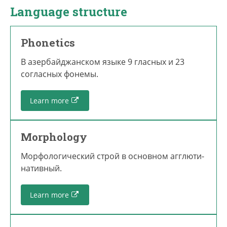
Language structure
Phonetics
В азербайджанском языке 9 гласных и 23
согласных фонемы.
Learn more
Morphology
Мор­фо­ло­гический строй в основном агг­лю­ти­
на­тив­ный.
Learn more