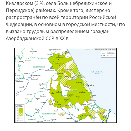
Кизлярском (3 %, сёла Большебредихинское и
грамматике резко выделяется нижнекатрухский
Персидское) районах. Кроме того, дисперсно
диалект, который представлен в селении
распространён по всей территории Российской
Нижний Катрух (Дагестан) с сильно
Федерации, в основном в городской местности, что
выраженным лакским субстратом. Диалект
вызвано трудовым распределением граждан
проживающих в Дагестане терекеме близок к
Азербаджанской ССР в ХХ в.
кубинскому и шемахинскому
диалектам. Помимо диалектов имеются также
переходные говоры — геокчайский (объединяет
особенности восточной и западной групп
диалектов), агдашский (объединяет
особенности восточной и северной групп
диалектов) и джебраильский (объединяет
особенности западной и южной групп
диалектов).