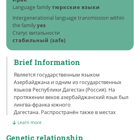
Language family
тюркские языки
Intergenerational language transmission within
the family
yes
Статус витальности
стабильный (safe)
Brief Information
Является государственным языком
Азербайджана и одним из государственных
языков Республики Дагестан (Россия). На
протяжении веков азербайджанский язык был
лингва-франка южного
Дагестана. Распространён также в местах
компактного проживания азербайджанцев в
Learn more
таких странах, как Иран (Иранский
Азербайджан), Грузии (Квемо-Картли), Турции
Genetic relationship