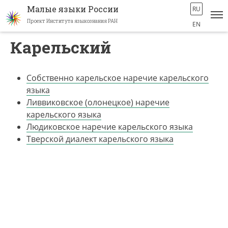
Малые языки России
RU
Проект Института языкознания РАН
EN
Перейти
Карельский
к
основному
содержанию
Собственно карельское наречие карельского
языка
Ливвиковское (олонецкое) наречие
карельского языка
Людиковское наречие карельского языка
Тверской диалект карельского языка