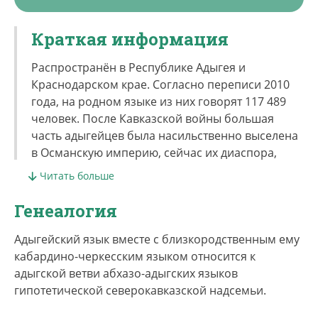
Краткая информация
Распространён в Республике Адыгея и
Краснодарском крае. Согласно переписи 2010
года, на родном языке из них говорят 117 489
человек. После Кавказской войны большая
часть адыгейцев была насильственно выселена
в Османскую империю, сейчас их диаспора,
проживающие, в основном, в странах Ближнего
Читать больше
Востока (Турция, Иордания, Сирия, Египет,
Израиль, Ирак, Иран) и других
Генеалогия
государствах, значительно превосходит их
численность в России.
Адыгейский язык вместе с близкородственным ему
кабардино-черкесским языком относится к
Адыгейский наравне с русским является
адыгской ветви абхазо-адыгских языков
государственным языком Республики Адыгея.
гипотетической северокавказской надсемьи.
Чересполосное расселение адыгейцев после