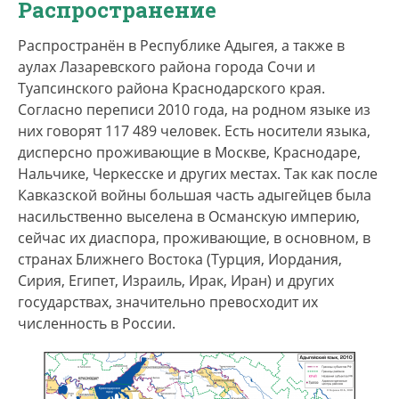
Кавказской войны препятствовало активному
Распространение
смешению с русскими, что способствовало
Распространён в Республике Адыгея, а также в
сохранению языка в местах компактного
аулах Лазаревского района города Сочи и
проживания, однако в столице республики - в
Туапсинского района Краснодарского края.
городе Майкопе и крупных районных центрах
Согласно переписи 2010 года, на родном языке из
доминирует русский.
них говорят 117 489 человек. Есть носители языка,
На исконной территории выделяется три
дисперсно проживающие в Москве, Краснодаре,
диалекта адыгейского языка: темиргоевский и
Нальчике, Черкесске и других местах. Так как после
бжедугский (в Республике Адыгея), а также
Кавказской войны большая часть адыгейцев была
шапсугский (в Республике Адыгея и
насильственно выселена в Османскую империю,
Краснодарском крае). Абадзехский диалект
сейчас их диаспора, проживающие, в основном, в
практически вышел из употребления, однако
странах Ближнего Востока (Турция, Иордания,
как и некоторые другие диалекты, он
Сирия, Египет, Израиль, Ирак, Иран) и других
продолжает использоваться в диаспоре.
государствах, значительно превосходит их
численность в России.
Самоназвание: адыгабзэ.