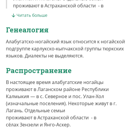
проживают в Астраханской области - в
сёлах Зензели и Янго-Аскер. Считается, что как
Читать больше
этнос алабугатские татары сформировались в
XVIII в. в результате контактов и смешения
Генеалогия
разных этнических групп: в частности, ногайцев,
казахов, казанских татар, калмыков и др. Во
Алабугатско-ногайский язык относится к ногайской
второй половине XIX века кочевали на
подгруппе карлукско-кыпчакской группы тюркских
побережье Каспийского моря, в частности, в
языков. Диалекты не выделяются.
районе почтовой станций Алабугской, к которой
Распространение
и восходит их современное название. Стали
оседлыми уже в XX веке, образовав два
В настоящее время алабугатские ногайцы
селения. Алабугатско-татарский язык ранее
проживают в Лаганском районе Республики
считался диалектом ногайского языка наряду с
Калмыкия — в с. Северное и пос. Улан-Хол
другими языками астраханских ногайцев -
(изначальные поселения). Некоторые живут в г.
юртовско-татарским и карагашским.
Лагань. Отдельные семьи
проживают в Астраханской области - в
Согласно переписи 2010 г., число говорящих на
сёлах Зензели и Янго-Аскер.
алабугатско-татарском языке в России — 1144
человек, при этом в качестве родного языка его