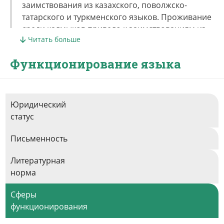
заимствования из казахского, поволжско-
татарского и туркменского языков. Проживание
среди калмыков привело к заимствованиям из
Читать больше
калмыцкого языка, причем в области не только
лексики, но и морфологии. В настоящее время
Функционирование языка
много заимствований из русского языка.
Юридический
статус
Письменность
Литературная
норма
Сферы
функционирования