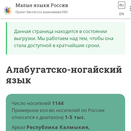
Малые языки России
RU
Проект Института языкознания РАН
EN
Перейти
к
Данная страница находится в состоянии
основному
выгрузки. Мы работаем над тем, чтобы она
содержанию
стала доступной в кратчайшие сроки.
Алабугатско-ногайский
язык
Число носителей
1144
Примерное кол-во носителей по России
относится к диапазону
1-5 тыс.
Ареал
Республика Калмыкия,