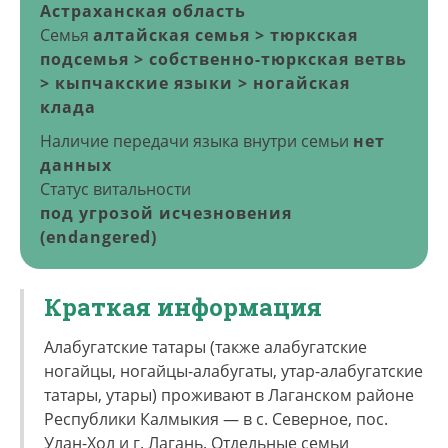
Астраханская область
Семья
алтайская семья > тюркская
подсемья > собственно-тюркская ветвь
> кыпчакские языки > ногайская
клада
Наличие передачи языка внутри семьи
нет
данных
Статус витальности
под угрозой исчезновения
(endangered)
Краткая информация
Алабугатские татары (также алабугатские
ногайцы, ногайцы-алабугаты, утар-алабугатские
татары, утары) проживают в Лаганском районе
Республики Калмыкия — в с. Северное, пос.
Улан-Хол и г. Лагань. Отдельные семьи