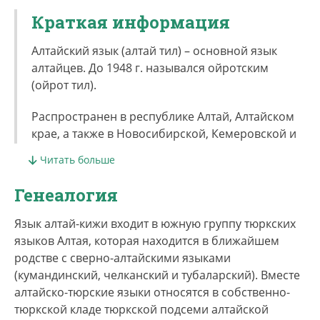
Краткая информация
Алтайский язык (алтай тил) – основной язык
алтайцев. До 1948 г. назывался ойротским
(ойрот тил).
Распространен в республике Алтай, Алтайском
крае, а также в Новосибирской, Кемеровской и
Томской областях.
Читать больше
По данным переписи 2010 г., собственно
Генеалогия
алтайцев более 67 тыс. человек, а вместе с
теленгитами, тубаларами и чалканцами более
Язык алтай-кижи входит в южную группу тюркских
74 тыс. Носители алтай-кижи проживают в
языков Алтая, которая находится в ближайшем
Горно-Алтайске, Онгудайском, Усть-Канском,
родстве с сверно-алтайскими языками
Шебалинском, Усть-Коксинском, Чемальском и
(кумандинский, челканский и тубаларский). Вместе
частично Майминском районах.
алтайско-тюрские языки относятся в собственно-
тюркской кладе тюркской подсеми алтайской
Алтайцы проживают преимущественно в