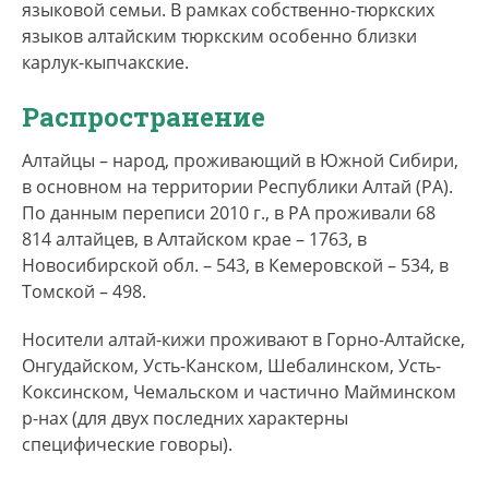
языковой семьи. В рамках собственно-тюркских
сельской местности, но доля горожан в общей
языков алтайским тюркским особенно близки
численности повышается. По данным переписи
карлук-кыпчакские.
2010 г., в городах проживали 16 915 алтайцев
(не считая субэтносов 16 027), что составляет
Распространение
22,78% от всех алтайцев; число сельских
жителей среди алтайцев – 57 323 (51 353 без
Алтайцы – народ, проживающий в Южной Сибири,
субэтносов), т.е. 77,21% (76,21%). В РА
в основном на территории Республики Алтай (РА).
насчитывалось 48 583 (44 606 без субэтоносов)
По данным переписи 2010 г., в РА проживали 68
алтайца, владеющих алтайским, т.е. 65,44%
814 алтайцев, в Алтайском крае – 1763, в
(66,2%).
Новосибирской обл. – 543, в Кемеровской – 534, в
Томской – 498.
Носители алтай-кижи проживают в Горно-Алтайске,
Онгудайском, Усть-Канском, Шебалинском, Усть-
Коксинском, Чемальском и частично Майминском
р-нах (для двух последних характерны
специфические говоры).