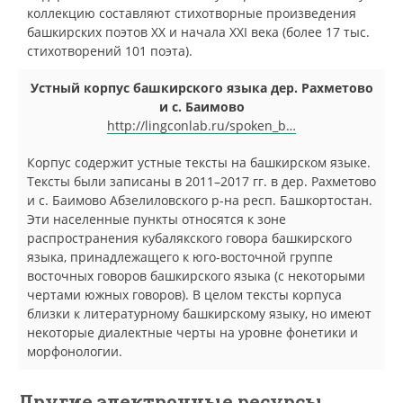
коллекцию составляют стихотворные произведения
башкирских поэтов XX и начала XXI века (более 17 тыс.
стихотворений 101 поэта).
Устный корпус башкирского языка дер. Рахметово
и с. Баимово
http://lingconlab.ru/spoken_b…
Корпус содержит устные тексты на башкирском языке.
Тексты были записаны в 2011–2017 гг. в дер. Рахметово
и с. Баимово Абзелиловского р-на респ. Башкортостан.
Эти населенные пункты относятся к зоне
распространения кубалякского говора башкирского
языка, принадлежащего к юго-восточной группе
восточных говоров башкирского языка (с некоторыми
чертами южных говоров). В целом тексты корпуса
близки к литературному башкирскому языку, но имеют
некоторые диалектные черты на уровне фонетики и
морфонологии.
Другие электронные ресурсы