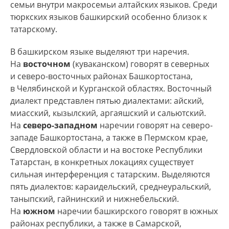
семьи внутри макросемьи алтайских языков. Среди
башкирского (931 тыс. человек) живут
тюркских языков башкирский особенно близок к
в Башкортостане. Кроме того, носители этого
татарскому.
языка есть в Удмуртии, Татарстане,
Оренбургской, Тюменской, Челябинской,
В башкирском языке выделяют три наречия.
Курганской, Свердловской областях, Пермском
На
восточном
(куваканском) говорят в северных
крае, ХМАО, ЯНАО.
и северо-восточных районах Башкортостана,
в Челябинской и Курганской областях. Восточный
Самоназвание башкир —
башҡорттар
,
диалект представлен пятью диалектами: айский,
башкирского языка —
башҡорт телe
.
миасский, кызылский, аргаяшский и сальютский.
На
северо-западном
наречии говорят на северо-
В башкирском языке выделяют три наречия:
западе Башкортостана, а также в Пермском крае,
восточноей (куваканское), северо-западное и
Свердловской области и на востоке Республики
южное.
Татарстан, в конкретных локациях существует
сильная интерференция с татарским. Выделяются
пять диалектов: караидельский, среднеуральский,
таныпский, гайнинский и нижнебельский.
На
южном
наречии башкирского говорят в южных
районах республики, а также в Самарской,