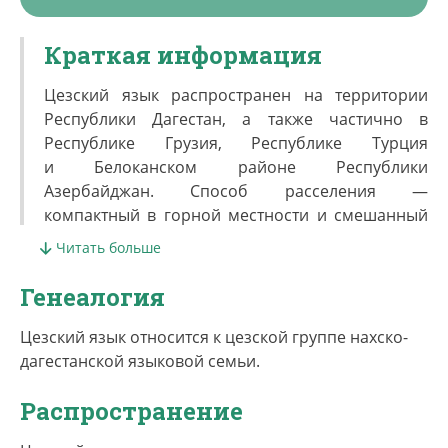
Краткая информация
Цезский язык распространен на территории
Республики Дагестан, а также частично в
Республике Грузия, Республике Турция
и Белоканском районе Республики
Азербайджан. Способ расселения —
компактный в горной местности и смешанный
на равнине. По переписи 2010 г. численность
Читать больше
дидойцев в России 11683 человек (из них
в городе проживают 365 человек, а в сельской
Генеалогия
местности 11318). По оценкам исследователей
общая численность цезов в России составляет
Цезский язык относится к цезской группе нахско-
около 35000 человек, а в мире более 5000
дагестанской языковой семьи.
человек. При этом почти все цезы владеют
Распространение
родным языком за исключением небольшой
части городской молодежи.