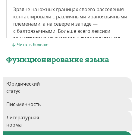
Эрзяне на южных границах своего расселения
контактировали с различными ираноязычными
племенами, а на севере и западе —
с балтоязычными. Больше всего лексики
заимствовано из русского и тюркских языков
Читать больше
(так, выделяются тюркизмы татарского,
чувашского и булгарского происхождения).
Функционирование языка
Юридический
статус
Письменность
Литературная
норма