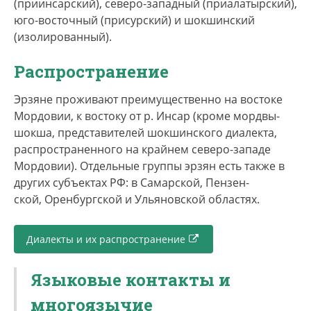
(приинсарский), северо-западный (приалатырский),
указали владение эрзя-мордовским языком. По
юго-восточный (присурский) и шокшинский
оценке ЮНЕСКО на 2010 г., численность эрзя-
(изолированный).
говорящего населения на территории
Мордовии составляет не менее 90 тыс. человек.
Распространение
Самоназвание народа —
эрзя
, самоназвание
Эрзяне проживают преимущественно на востоке
языка —
эрзянь кель.
Термин
мордва
является
Мор­до­вии, к востоку от р. Ин­сар (кроме мордвы-
экзоэтнонимом (на своем языке мокшане и
шокша, представителей шокшинского диалекта,
эрзяне так себя не называют).
распространенного на крайнем северо-западе
Мордовии). Отдельные группы эрзян есть также в
В эрзянском языке выделяется пять
других субъектах РФ: в Са­мар­ской, Пен­зен­
диалектов: центральный, западный, северо-
ской, Орен­бург­ской и Ульяновской областях.
западный, юго-восточный и шокшинский
(изолированный).
Диалекты и их распространение
Языковые контакты и
многоязычие