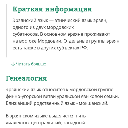
Краткая информация
Эрзянский язык — этнический язык эрзян,
одного из двух мордовских
субэтносов. В основном эрзяне проживают
на востоке Мор­до­вии. Отдельные группы эрзян
есть также в других субъектах РФ.
По данным ВПН-2010, величина этнической
Читать больше
группы (мордва) составляет 744 237 человек в
России, из них 333 112 человек проживало в
Генеалогия
республике Мордовия. При этом 57 008 человек
указали принадлежность к национальности
Эрзянский язык относится к мордовской группе
эрзя.
финно-угорской ветви уральской языковой семьи.
Ближайший родственный язык - мокшанский.
Точную численность носителей эрзянского
языка определить сложно. Согласно
В эрзянском языке выделяется пять
ВПН-2010, 392 941 человек в России указали
диалектов: центральный, западный
владение мордовским языком и 36 726 человек