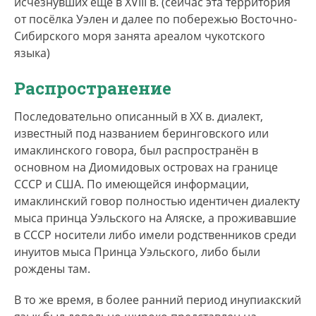
исчезнувших ещё в XVIII в. (сейчас эта территория
от посёлка Уэлен и далее по побережью Восточно-
Сибирского моря занята ареалом чукотского
языка)
Распространение
Последовательно описанный в ХХ в. диалект,
известный под названием беринговского или
имаклинского говора, был распространён в
основном на Диомидовых островах на границе
СССР и США. По имеющейся информации,
имаклинский говор полностью идентичен диалекту
мыса принца Уэльского на Аляске, а проживавшие
в СССР носители либо имели родственников среди
инуитов мыса Принца Уэльского, либо были
рождены там.
В то же время, в более ранний период инупиакский