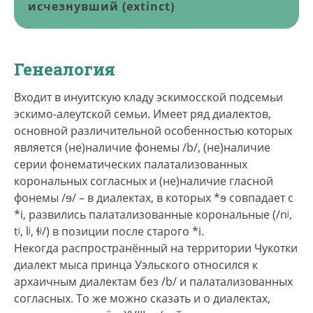
исчезнувший (extinct)
Генеалогия
Входит в инуитскую кладу эскимосской подсемьи
эскимо-алеутской семьи. Имеет ряд диалектов,
основной различительной особенностью которых
является (не)наличие фонемы /b/, (не)наличие
серии фонематических палатализованных
корональных согласных и (не)наличие гласной
фонемы /ɘ/ – в диалектах, в которых *ɘ совпадает с
*і, развились палатализованные корональные (/nʲ,
tʲ, lʲ, ɬʲ/) в позиции после старого *і.
Некогда распространённый на территории Чукотки
диалект мыса принца Уэльского относился к
архаичным диалектам без /b/ и палатализованных
согласных. То же можно сказать и о диалектах,