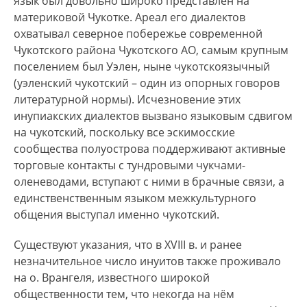
язык был довольно широко представлен на
материковой Чукотке. Ареал его диалектов
охватывал северное побережье современной
Чукотского района Чукотского АО, самым крупным
поселением был Уэлен, ныне чукотскоязычный
(уэленский чукотский – один из опорных говоров
литературной нормы). Исчезновение этих
инупиакских диалектов вызвано языковым сдвигом
на чукотский, поскольку все эскимосские
сообщества полуострова поддерживают активные
торговые контакты с тундровыми чукчами-
оленеводами, вступают с ними в брачные связи, а
единственственным языком межкультурного
общения выступал именно чукотский.
Существуют указания, что в XVIII в. и ранее
незначительное число инуитов также проживало
на о. Врангеля, известного широкой
общественности тем, что некогда на нём