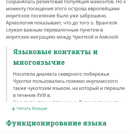
сохранялась реликтовая популяция мамонтов. Но к
моменту посещения этого острова европейцами
инуитское поселение было уже заброшено.
Археология показывает, что до того о. Врангеля
служил важным перевалочным пунктом в
инуитских миграциях между Чукоткой и Аляской.
Языковые контакты и
многоязычие
Носители диалекта северного побережья
Чукотки пользовались помимо инупиакского
также чукотским языком, на который и перешли
в течение XVIII в.
Носители, проживавшие на Диомидовых о-вах,
Читать больше
владели чаплинским юитским эскимосским,
русским, английским языками, также чукотским.
Функционирование языка
Среди чаплинских и науканских экимосов-юитов
было в ограниченной мере распространено