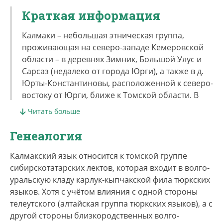
Краткая информация
Калмаки – небольшая этническая группа,
проживающая на северо-западе Кемеровской
области – в деревнях Зимник, Большой Улус и
Сарсаз (недалеко от города Юрги), а также в д.
Юрты-Константиновы, расположенной к северо-
востоку от Юрги, ближе к Томской области. В
XVII–XIX вв. этноним «калмаки» относился также
Читать больше
к другим группам коренного населения юга
Сибири и Центральной Азии – предкам
Генеалогия
калмыков, телеутов, отдельных групп алтайцев и
т.д. Происхождение этноса восходит к XVII веку,
Калмакский язык относится к томской группе
когда небольшая группа телеутов из
сибирскотатарских лектов, которая входит в волго-
центральных районов нынешней Кемеровской
уральскую кладу карлук-кыпчакской фила тюркских
области (Приобских степей) переселилась на р.
языков. Хотя с учётом влияния с одной стороны
Искитим. Далее этнос, утратив контакты с
телеутского (алтайская группа тюркских языков), а с
телеутами, стал формироваться под влиянием
другой стороны близкородственных волго-