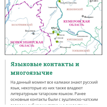
По вероисповеданию калмаки — мусульмане-
сунниты. Ислам приняли в конце XVIII в. под
влиянием переселенцев из Поволжья и Средней
Азии (так. наз. «бухарцев»). В XIX в. калмаки,
проживающие в дд. Шалай и Усть-Искитим,
тесно соседствуя с русскими крестьянами-
переселенцами, приняли православие, однако к
настоящему моменту подверглись полной
ассимиляции.
Языковые контакты и
многоязычие
На данный момент все калмаки знают русский
язык, некоторые из них также владеют
литературным татарским языком. Ранее
основные контакты были с эуштинско-чатским
говором сибирских татар и с диалектами