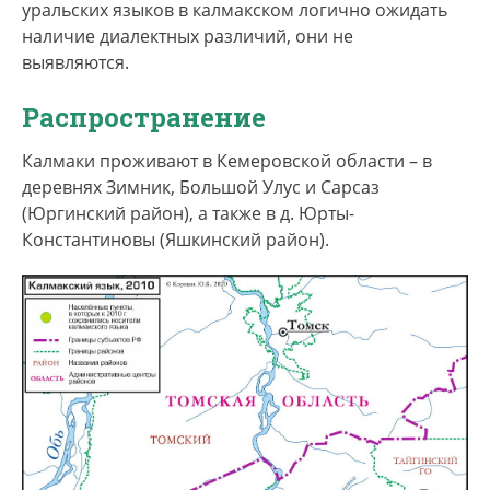
новых соседей – сначала сибирских (томских)
уральских языков в калмакском логично ожидать
татар, а в XX в. переселенных в эти земли
наличие диалектных различий, они не
поволжских татар.
выявляются.
Самоназвание народа — калмак, калмык, татар.
Распространение
Величина этнической группы, по экспертным
Калмаки проживают в Кемеровской области – в
оценкам, не превышает 200 человек. В
деревнях Зимник, Большой Улус и Сарсаз
переписи калмаки как этнос отдельно не
(Юргинский район), а также в д. Юрты-
выделяются.
Константиновы (Яшкинский район).
Калмакский язык выделятся в качестве
отдельного языка только некоторыми
исследователями – ввиду обособленной судьбы
этноса. Другие же исследователи определяют
его как калмакский говор томского диалекта
сибирскотатарского языка. В переписи
населения язык не включается. Носителей
насчитывается менее 50 человек, все они –
представители старшего поколения.