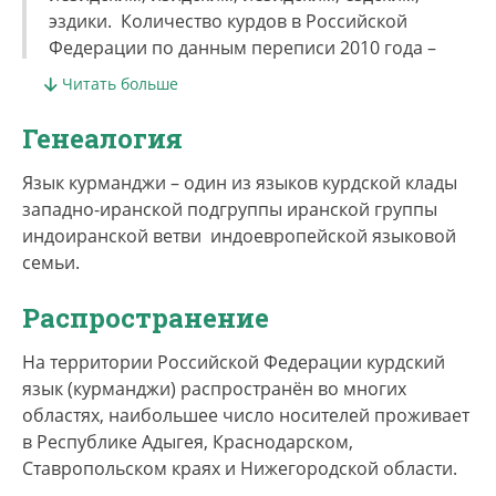
эздики. Количество курдов в Российской
Федерации по данным переписи 2010 года –
63818 чел., из них около 56 тыс. владеют
Читать больше
языком.
На территорию Российской Федерации курды
Генеалогия
переселились в XIX–XX вв. из Закавказья. На
постсоветской территории традиционные
Язык курманджи – один из языков курдской клады
центры проживания – Грузия, Азербаджан,
западно-иранской подгруппы иранской группы
Туркменистан.
индоиранской ветви индоевропейской языковой
семьи.
Этноним – kurd, kurmanc
,
î (у курдов-мусульман)
ezid. ezdik
Распространение
î (у курдов-езидов).
На территории Российской Федерации курдский
язык (курманджи) распространён во многих
областях, наибольшее число носителей проживает
в Республике Адыгея, Краснодарском,
Ставропольском краях и Нижегородской области.