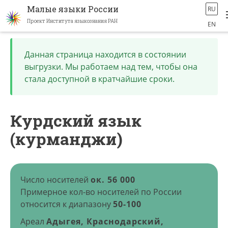
Малые языки России
RU
Проект Института языкознания РАН
EN
Перейти
к
Данная страница находится в состоянии
основному
выгрузки. Мы работаем над тем, чтобы она
содержанию
стала доступной в кратчайшие сроки.
Курдский язык
(курманджи)
Число носителей
ок. 56 000
Примерное кол-во носителей по России
относится к диапазону
50-100
Ареал
Адыгея, Краснодарский,