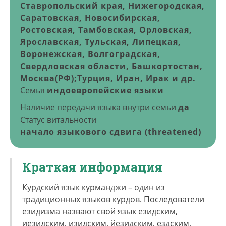
Ставропольский края, Нижегородская,
Саратовская, Новосибирская,
Ростовская, Тамбовская, Орловская,
Ярославская, Тульская, Липецкая,
Воронежская, Волгоградская,
Свердловская области, Башкортостан,
Москва(РФ);Турция, Иран, Ирак и др.
Семья
индоевропейские языки
Наличие передачи языка внутри семьи
да
Статус витальности
начало языкового сдвига (threatened)
Краткая информация
Курдский язык курманджи – один из
традиционных языков курдов. Последователи
езидизма назвают свой язык езидским,
иезидским, изидским, йезидским, ездским,