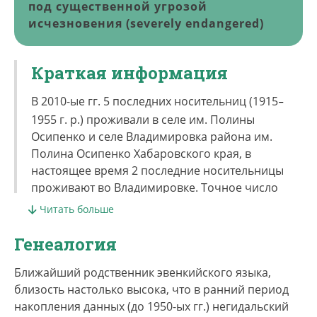
под существенной угрозой
исчезновения (severely endangered)
Краткая информация
В 2010-ые гг. 5 последних носительниц (1915
–
1955 г. р.) проживали в селе им. Полины
Осипенко и селе Владимировка района им.
Полина Осипенко Хабаровского края, в
настоящее время 2 последние носительницы
проживают во Владимировке. Точное число
пассивных носителей (частично понимают,
Читать больше
но не говорят) неизвестно. Перепись 2010 г.
зафиксировала в России 522 негидальца.
Генеалогия
Этноним негидальцы происходит от нег.
ӈе̄ɣи̇да
Ближайший родственник эвенкийского языка,
‘береговой, прибрежный, находящийся внизу у
близость настолько высока, что в ранний период
берега’. Негидальцы называют себя
елӄан
накопления данных (до 1950-ых гг.) негидальский
бэјэнин
‘настоящий человек’,
амӈу̇њ бэјэнин