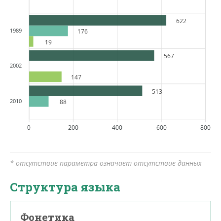
622
1989
176
19
567
2002
147
513
2010
88
0
200
400
600
800
* отсутствие параметра означает отсутствие данных
Структура языка
Фонетика