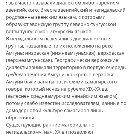
язык часто называли диалектом либо наречием
‘человек с реки Амгунь’,
на̄ бэјэнин~на̄ бэ̄н
эвенкийского. Вместе эвенкийский и негидальский
‘человек земли’ (аналогично ульчам и орочам) .
родственны эвенским языкам, с которыми
Негидальцы традиционно занимались
образуют эвонскую группу северно-тунгусской
рыболовством и охотой. Низовые негидальцы
ветви тунгусо-маньчжурских языков.
жили оседло, жилищем верховских негидальцев
В негидальском выделялись две диалектные
был переносной конический чум.
группы, названные по их положению на реке
Транспортным животным у низовских
Амгунь: низовская (нижнеамгуньская), верховская
негидальцев была собака, у верховских,
(верхнеамгуньская). Географически верховские
возможно, было распространено оленеводство
диалекты занимали территорию в первую очередь
(исчезает уже в нач. ХХ в.). Традиционная
среднего
течения Амгуни, конкретно верховья
религия — шаманизм, анимистические
Амгуни были заняты носителями самагирского
верования, в настоящее время исповедуется
говора, который исчез на рубеже XIX–XX вв.
агностицизм с элементами традиционных
(вытеснен среднеамурским нанайским языком),
практи и христианского культа.
потому слабо известен исследователям, данные по
домодерновой культуре самагиров лишь
обрывочны.
Существующие ранние материалы по
негидальскому (нач. ХХ в.) позволяют