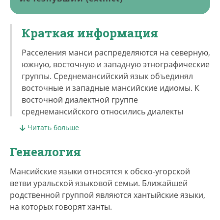
Краткая информация
Расселения манси распределяются на северную,
южную, восточную и западную этнографические
группы. Среднемансийский язык объединял
восточные и западные мансийские идиомы. К
восточной диалектной группе
среднемансийского относились диалекты
бассейна р. Конды (притока Иртыша) и р.
Читать больше
Юконды. Носители западной диалектной группы
были расселены по средней и нижней Лозьве, а
Генеалогия
также по рекам Пелым и Вагиль. Последний
носитель среднемансийского языка скончался в
Мансийские языки относятся к обско-угорской
2018 г.
ветви уральской языковой семьи. Ближайшей
родственной группой являются хантыйские языки,
на которых говорят ханты.