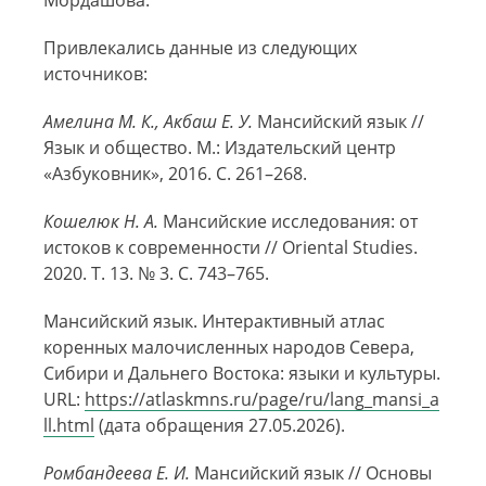
Мордашова.
Привлекались данные из следующих
источников:
Амелина М. К., Акбаш Е. У.
Мансийский язык //
Язык и общество. М.: Издательский центр
«Азбуковник», 2016. С. 261–268.
Кошелюк Н. А.
Мансийские исследования: от
истоков к современности // Oriental Studies.
2020. Т. 13. № 3. С. 743–765.
Мансийский язык. Интерактивный атлас
коренных малочисленных народов Севера,
Сибири и Дальнего Востока: языки и культуры.
URL:
https://atlaskmns.ru/page/ru/lang_mansi_a
ll.html
(дата обращения 27.05.2026).
Ромбандеева Е. И.
Мансийский язык // Основы