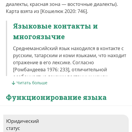
диалекты, красная зона — восточные диалекты).
Карта взята из [Кошелюк 2020: 746].
Языковые контакты и
многоязычие
Среднемансийский язык находился в контакте с
русским, татарским и коми языками, что находит
отражение в его лексике. Согласно
[Ромбандеева 1976: 233], отличительной
особенностью лексики восточных манси
Читать больше
является наличие татарских заимствований,
связанных с земледелием, которому манси
Функционирование языка
научились у татар.
Юридический
статус