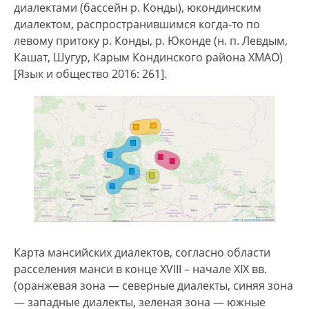
диалектами (бассейн р. Конды), юкондинским
диалектом, распространившимся когда-то по
левому притоку р. Конды, р. Юконде (н. п. Левдым,
Кашат, Шугур, Карым Кондинского района ХМАО)
[Язык и общество 2016: 261].
Карта мансийских диалектов, согласно области
расселения манси в конце XVIII – начале XIX вв.
(оранжевая зона — северные диалекты, синяя зона
— западные диалекты, зеленая зона — южные