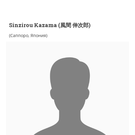
Sinzirou Kazama (風間 伸次郎)
(Саппоро, Япония)