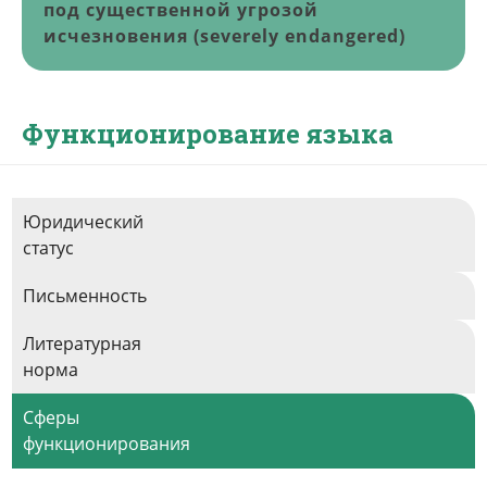
под существенной угрозой
исчезновения (severely endangered)
Функционирование языка
Юридический
статус
Письменность
Литературная
норма
Сферы
функционирования