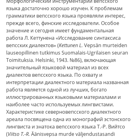
Морфологический инструментарий вепсского
языка достаточно хорошо изучен. К проблемам
грамматики вепсского языка проявляли интерес,
прежде всего, финские исследователи. Особое
значение и сегодня имеет фундаментальная
работа Л. Кеттунена «Исследование синтаксиса
вепсских диалектов» (
Kettunen L.
Vepsän murteiden
lauseopillinen tutkimus Suomalais-Ugrilaisen seuran
Toimituksia. Helsinki, 1943. №86), включающая
значительный языковой материал из всех
диалектов вепсского языка. По охвату и
интерпретации диалектного материала названная
работа является одной из лучших, богато
иллюстрированных языковыми материалами и
наиболее часто используемых лингвистами.
Характеристике северновепсского диалектного
ареала посвящена одна из монографий эстонского
лингвиста и знатока вепсского языка Т.-Р. Вийтсо
(
Viitso T.-R.
Äänisvepsa murde väljendustasandi