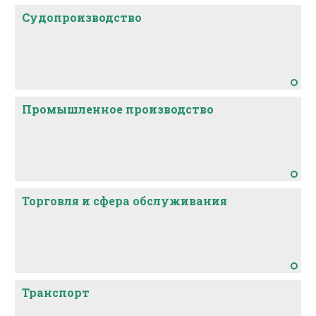
Карта-схема 1 самоназваний вепсов (ЛАВЯ, с. 14)
Судопроизводство
Промышленное производство
Торговля и сфера обслуживания
Транспорт