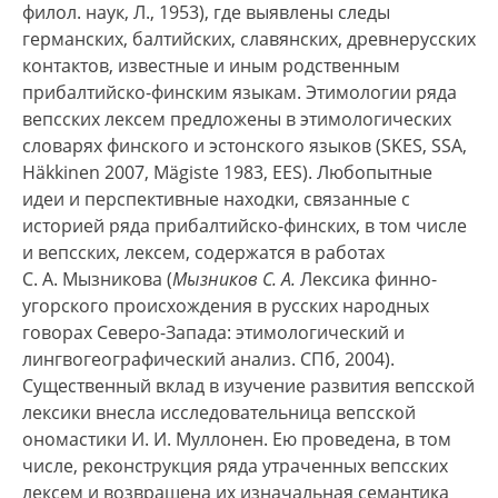
филол. наук, Л., 1953), где выявлены следы
германских, балтийских, славянских, древнерусских
контактов, известные и иным родственным
прибалтийско-финским языкам. Этимологии ряда
вепсских лексем предложены в этимологических
словарях финского и эстонского языков (SKES, SSA,
Häkkinen 2007, Mägiste 1983, EES). Любопытные
идеи и перспективные находки, связанные с
историей ряда прибалтийско-финских, в том числе
и вепсских, лексем, содержатся в работах
С. А. Мызникова (
Мызников С. А.
Лексика финно-
угорского происхождения в русских народных
говорах Северо-Запада: этимологический и
лингвогеографический анализ. СПб, 2004).
Существенный вклад в изучение развития вепсской
лексики внесла исследовательница вепсской
ономастики И. И. Муллонен. Ею проведена, в том
числе, реконструкция ряда утраченных вепсских
лексем и возвращена их изначальная семантика