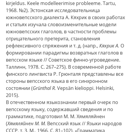
kirjeldus. Keele modelleerimise probleeme. Tartu,
1968. №2). Эстонская исследовательница
южновепсского диалекта А. Кяхрик в своих работах
и статьях изучала словоизменительные модели
южновепсских глаголов, в частности проблемы
отрицательного претерита, становления
рефлексивного спряжения и т. д. (напр.,
Кяхрик А.
О
формировании парадигмы возвратных глаголов в
вепсском языке // Советское финно-угроведение.
Таллинн, 1978. С. 267–275). В современной работе
финского лингвиста Р. Грюнталя представлены все
стороны вепсского языка в его синхронном
состоянии (
Grünthal R.
Vepsän kielioppi. Helsinki,
2015).
В отечественном языкознании первый очерк по
вепсскому языку, содержавший сведения и по
грамматике, подготовил М. М. Хямяляйнен
(
Хямяляйнен М. М.
Вепсский язык // Языки народов
СССР, т. 3. М., 1966. С. 81–102). «Грамматика