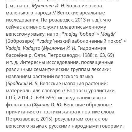
(см., напр.,
Муллонен И. И.
Большие озера
маленького народа // Вепсские ареальные
исследования. Петрозаводск, 2013 и т. д.), что
сейчас активно служит младописьменному
вепсскому языку: напр.,
*majag
'бобер' <
Maigär’
(Боброзеро);
*vadag
'низкий заболоченный покос' <
Vadoja
,
Vadagso
(
Муллонен И. И.
Гидронимия
бассейна р. Ояти. Петрозаводск, 1988: с. 63, 69)
и т. д. Интересны исследования, посвященные
различным семантическим группам лексики:
названиям растений вепсского языка
(
Бродский И. В.
Вепсские названия растений:
материалы для словаря // Вопросы уралистики.
СПб, 2014. С. 639–695), исследованию языка
фольклора (
Жукова О. Ю.
Вепсские обрядовые
причитания: от поэтики жанра к поэтике слова.
Петрозаводск, 2015), результатам контактов
вепсского языка с русскими народными говорами,