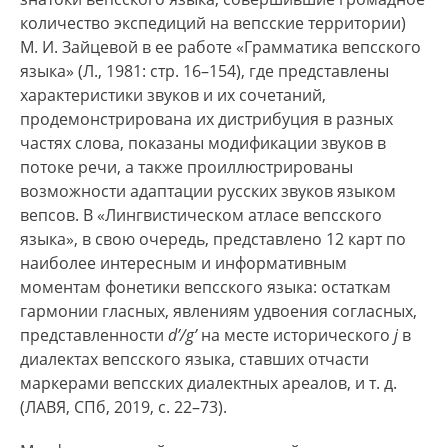
количество экспедиций на вепсские территории)
М. И. Зайцевой в ее работе «Грамматика вепсского
языка» (Л., 1981: стр. 16–154), где представлены
характеристики звуков и их сочетаний,
продемонстрирована их дистрибуция в разных
частях слова, показаны модификации звуков в
потоке речи, а также проиллюстрированы
возможности адаптации русских звуков языком
вепсов. В «Лингвистическом атласе вепсского
языка», в свою очередь, представлено 12 карт по
наиболее интересным и информативным
моментам фонетики вепсского языка: остаткам
гармонии гласных, явлениям удвоения согласных,
представленности
d’/g’
на месте исторического
j
в
диалектах вепсского языка, ставших отчасти
маркерами вепсских диалектных ареалов, и т. д.
(ЛАВЯ, СПб, 2019, с. 22–73).