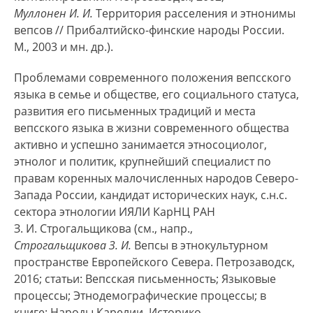
Муллонен И. И.
Территория расселения и этнонимы
вепсов // Прибалтийско-финские народы России.
М., 2003 и мн. др.).
Проблемами современного положения вепсского
языка в семье и обществе, его социального статуса,
развития его письменных традиций и места
вепсского языка в жизни современного общества
активно и успешно занимается этносоциолог,
этнолог и политик, крупнейший специалист по
правам коренных малочисленных народов Северо-
Запада России, кандидат исторических наук, с.н.с.
сектора этнологии ИЯЛИ КарНЦ РАН
З. И. Строгальщикова (см., напр.,
Строгальщикова З. И.
Вепсы в этнокультурном
пространстве Европейского Севера. Петрозаводск,
2016; статьи: Вепсская письменность; Языковые
процессы; Этнодемографические процессы; в
книге: Народы Карелии. Историко-