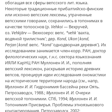
обогащая все сферы вепсского лит. языка.
Некоторые традиционные прибалтийско-финские
или исконно вепсские лексемы, утраченные
вепсскими говорами, сохранились в топонимах в
качестве топооснов (р.
Vehkoi
— Вехручей,
оз.
Vehkjärv
— Вехкозеро: вепс.
*vehk
'вахта,
водяной трилистник'; дер.
Kond
,
Ukon|kond
,
Perjan|kond
: вепс.
*kond
'однодворная деревня'). Их
исследованием занимается член-корр. РАН, доктор
филологических наук, г.н.с. сектора языкознания
ИЯЛИ КарНЦ РАН Муллонен И. И., пополняя
вепсский лексикон, раскрывая историю древних
вепсов, проецируя идеи исследования ономастики
на исторические территории народа (см., напр,
Муллонен И. И.
Гидронимия бассейна реки Оять.
Петрозаводск, 1988.;
Муллонен И. И.
Очерки
вепсской топонимии. СПб, 1994;
Муллонен И. И.
Топонимия Присвирья. Проблемы этноязыкового
контактирования. Петрозаводск, 2002;