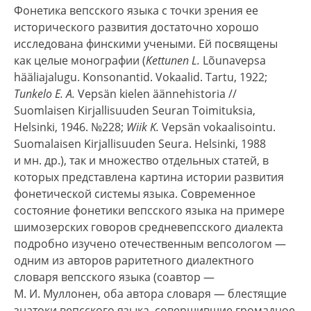
Фонетика вепсского языка с точки зрения ее
исторического развития достаточно хорошо
исследована финскими учеными. Ей посвящены
как целые монографии (
Kettunen L.
Lõunavepsa
hääliajalugu. Konsonantid. Vokaalid. Tartu, 1922;
Tunkelo E. A.
Vepsän kielen äännehistoria //
Suomlaisen Kirjallisuuden Seuran Toimituksia,
Helsinki, 1946. №228;
Wiik K.
Vepsän vokaalisointu.
Suomalaisen Kirjallisuuden Seura. Helsinki, 1988
и мн. др.), так и множество отдельных статей, в
которых представлена картина истории развития
фонетической системы языка. Современное
состояние фонетики вепсского языка на примере
шимозерских говоров средневепсского диалекта
подробно изучено отечественным вепсологом —
одним из авторов раритетного диалектного
словаря вепсского языка (соавтор —
М. И. Муллонен, оба автора словаря — блестящие
знатоки вепсского языка, совершившие громадное