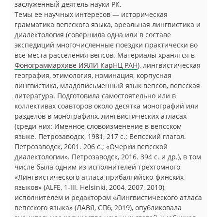
заслуженный деятель науки РК.
Темы ее научных интересов — историческая
грамматика вепсского языка, ареальная лингвистика и
диалектология (совершила одна или в составе
экспедиций многочисленные поездки практически во
все места расселения вепсов. Материалы хранятся в
Фонограммархиве ИЯЛИ КарНЦ РАН
), лингвистическая
география, этимология, номинация, корпусная
лингвистика, младописьменный язык вепсов, вепсская
литература. Подготовила самостоятельно или в
коллективах соавторов около десятка монографий или
разделов в монографиях, лингвистических атласах
(среди них: Именное словоизменение в вепсском
языке. Петрозаводск, 1981, 217 с.; Вепсский глагол.
Петрозаводск, 2001. 206 с.; «Очерки вепсской
диалектологии». Петрозаводск, 2016. 394 с. и др.), в том
числе была одним из исполнителей трехтомного
«Лингвистического атласа прибалтийско-финских
языков» (ALFE, 1-III. Helsinki, 2004, 2007, 2010),
исполнителем и редактором «Лингвистического атласа
вепсского языка» (ЛАВЯ, СПб, 2019), опубликовала