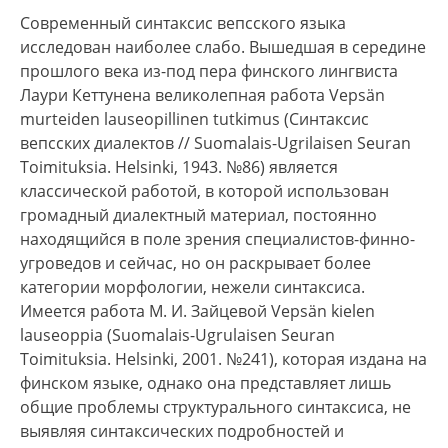
Современный синтаксис вепсского языка
исследован наиболее слабо. Вышедшая в середине
прошлого века из-под пера финского лингвиста
Лаури Кеттунена великолепная работа Vepsän
murteiden lauseopillinen tutkimus (Синтаксис
вепсских диалектов // Suomalais-Ugrilaisen Seuran
Toimituksia. Helsinki, 1943. №86) является
классической работой, в которой использован
громадный диалектный материал, постоянно
находящийся в поле зрения специалистов-финно-
угроведов и сейчас, но он раскрывает более
категории морфологии, нежели синтаксиса.
Имеется работа М. И. Зайцевой Vepsän kielen
lauseoppia (Suomalais-Ugrulaisen Seuran
Toimituksia. Helsinki, 2001. №241), которая издана на
финском языке, однако она представляет лишь
общие проблемы структурального синтаксиса, не
выявляя синтаксических подробностей и