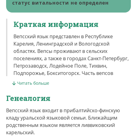
статус витальности не определен
Краткая информация
Вепсский язык представлен в Республике
Карелия, Ленинградской и Вологодской
областях. Вепсы проживают в сельских
поселениях, а также в городах Санкт-Петербург,
Петрозаводск, Лодейное Поле, Тихвин,
Подпорожье, Бокситогорск. Часть вепсов
(представители средневепсского и
Читать больше
южновепсского диалектов) в ходе Столыпинской
реформы 1911–1913 гг. и в период
Генеалогия
коллективизации в 1927–1928 гг. переселились
или были переселены в Иркутскую и
Вепсский язык входит в прибалтийско-финскую
Кемеровскую области (см. подробнее:
кладу уральской языковой семьи. Ближайщим
Строгальщикова З. И.
Образование вепсских
родственным языком является ливвиковский
колоний в Сибири // Вепсы в этнокультурном
карельский.