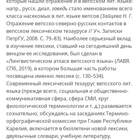
которые нашли отражение и в вепсском лит. языке:
напр., русск. диал.
гаведь
стало именованием всего
класса насекомых в лит. языке вепсов (
Зайцева Н. Г.
Отражение вепсско-северно-русских контактов в
вепсском лексическом тезаурусе // Уч. Записки
ПетрГУ, 2008. С. 79–83). Наиболее серьезный вклад
в изучение лексики, ставший на сегодняшний день
венцом ее исследования, был сделан в
«Лингвистическом атласе вепсского языка» (ЛАВЯ.
СПб, 2019), в котором большая часть работы
посвящена именно лексике (с. 130–534).
Современный лексический тезаурус вепсского лит.
языка (прежде всего, социальная и общественно-
коммуникативная сфера, сфера СМИ, круг
филологической терминологии и т. д.) развивается
сознательно, обсуждаясь на заседаниях Термино-
орфографической комиссии при Главе Республики
Карелия, включается в бюллетени новой лексики,
двуязычные словари, учебную литературу,