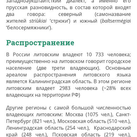
западноаукштайтсткий диалект, а именно его
прусская разновидность, в состав которой входят
два говора: северный (самоназвание
жителей
striùkiai
‘стрюки’) и южный (
baltsermėgia
i
‘белосермяжники’).
Распространение
В России литовским владеют 10 733 человека;
преимущественно на литовском говорит городское
население (две трети владеющих). Основным
ареалом распространения литовского языка
является Калининградская область. В этом регионе
литовским владеет 2983 человека (~28% всех
владеющих на территории РФ)
Другие регионы с самой большой численностью
владеющих литовским: Москва (1075 чел.), Санкт-
Петербург (821 чел.), Московская область (510 чел.),
Ленинградская область (254 чел.), Краснодарский
край (248 чел.), Псковская область (219 чел.),