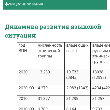
функционирования
Динамика развития языковой
ситуации
год
численность
владеющих
владени
ВПН
этнической
всего
русским 
группы
этничес
группе
2020
13 230
10 733
13038
(3843)
(12998)
2020 КО
4 279
2 983 (1343)
4234 (422
2010
31 377
31 295
31 257
2010 КО
9 769
8 144
9 733