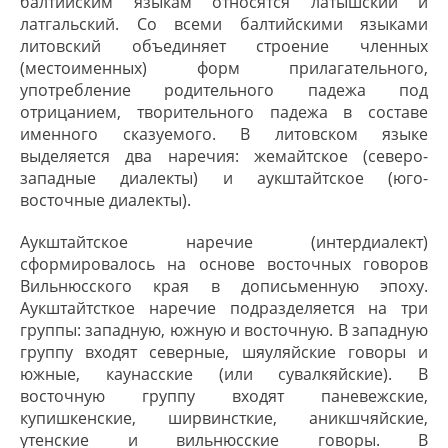
балтийским языкам относятся латышский и
человека.
латгальский. Со всеми балтийскими языками
литовский объединяет строение членных
Выделяется две диалектные группы (наречия):
(местоименных) форм прилагательного,
жемайтские диалекты (северо-западная часть
употребление родительного падежа под
Литвы) и аукштайтские (юго-восточная часть).
отрицанием, творительного падежа в составе
Диалекты взаимопонятны.
именного сказуемого. В литовском языке
выделяется два наречия: жемайтское (северо-
Литовцы называют свой язык
lietùvių kalbà
‘язык
западные диалекты) и аукштайтское (юго-
литовцев’. Автоэтноним —
lietùvis
‘литовец’
восточные диалекты).
или
lietùv(i)ninkas
, -
ė
‘литовец, -ка’ —
самоназвание литовцев прусской Литвы, или
Аукштайтское наречие (интердиалект)
прусских литовцев (летувинников);
сформировалось на основе восточных говоров
также mažlietuviai «малолитовцы».
Вильнюсского края в дописьменную эпоху.
Аукштайтсткое наречие подразделяется на три
Большинство литовцев исповедуют католицизм.
группы: западную, южную и восточную. В западную
Большинство прусских литовцев с XVI приняли
группу входят северные, шяуляйские говоры и
южные, каунасские (или сувалкяйские). В
лютеранство.
восточную группу входят паневежские,
купишкенские, ширвинсткие, аникшчяйские,
утенские и вильнюсские говоры. В