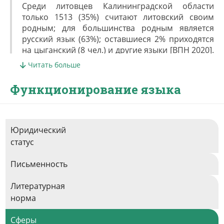
Среди литовцев Калининградской области
только 1513 (35%) считают литовский своим
родным; для большинства родным является
русский язык (63%); оставшиеся 2% приходятся
на цыганский (8 чел.) и другие языки [ВПН 2020].
На территории региона носители литовского
Читать больше
преимущественно контактируют с носителями
русского языка, а также германских (английский,
Функционирование языка
немецкий) и славянских (украинский,
белорусский, польский). В опросе ENRI-East
[Tumanov, Gasparishvili, Stremovskaya 2011]
только 48,3% респондентов признали себя
Юридический
литовцами; 37,7% по идентичности считают себя
статус
русскими литовского происхождения. При этом
большинство опрошенных утверждали, что все
Письменность
их друзья — русские, и языком повседневного
общения для них является русский.
Литературная
норма
Сферы