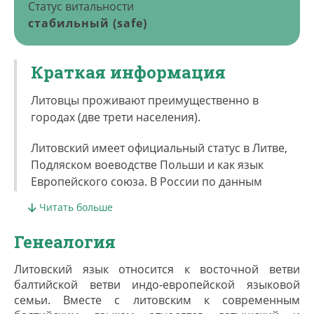
Статус витальности
стабильный (safe)
Краткая информация
Литовцы проживают преимущественно в
городах (две трети населения).
Литовский имеет официальный статус в Литве,
Подляском воеводстве Польши и как язык
Европейского союза. В России по данным
переписи [ВПН 2020] 10 733 человека владеют
Читать больше
литовским языком, из них только для половины
(5056) он является родным. Наиболее
Генеалогия
распространен язык в Калининградской
области, где проживает больше всего
Литовский язык относится к восточной ветви
этнических литовцев (4279, 32%). Владеют
балтийской ветви индо-европейской языковой
литовским в Калининградской области 2983
семьи. Вместе с литовским к современным