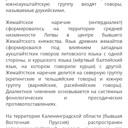
южноаукштайтскую группу входят говоры,
называемые дзукийскими.
Жемайтское наречие (интердиалект)
сформировалось на территории средней
низменности Литвы в центре бывшего
Жемайтского княжества. Язык древних жемайтов
сформировался под влиянием западных
аукштайтстких говоров литовского языка с одной
стороны, и куршского языка (мёртвый балтийский
язык, на котором говорили курши) с другой.
Жемайтсткое наречие делится на северную группу
(кретингские и тельшяйские говоры) и южную
группу (варняйские, расейняйские говоры).
Диалектное членение основывается на системных
фонологических и просодических
противопоставлениях.
На территории Калининградской области (бывшая
Восточная Пруссия) распространен