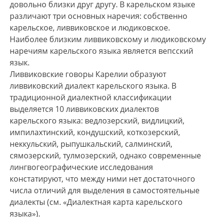
проживают в сельских поселениях Олонецкого,
довольно близки друг другу. В карельском языке
Пряжинского, Питкярантского и Суоярвского
различают три основных наречия: собственно
районов, а также в городах Петрозаводск,
карельское, ливвиковское и людиковское.
Питкяранта, Суоярви, Сортавала.
Наиболее близким ливвиковскому и людиковскому
наречиям карельского языка является вепсский
2. Общее число владеющих карельским языком
язык.
в Карелии согласно официальным данным
Ливвиковские говоры Карелии образуют
на 2010 г. составляло 16876 человек. Перепись
ливвиковский диалект карельского языка. В
населения 2010 г. не учитывала отдельно
традиционной диалектной классификации
владеющих разными наречиями карельского
выделяется 10 ливвиковских диалектов
языка в Республике Карелия. Согласно Атласу
карельского языка: ведлозерский, видлицкий,
языков мира, находящихся под угрозой
импилахтинский, кондушский, коткозерский,
исчезновения (2017), общее количество
неккульский, рыпушкальский, салминский,
владеющих ливвиковским наречием (включая
сямозерский, тулмозерский, однако современные
карелов России и Финляндии) оценивалось
лингвогеографические исследования
в 25000 человек. На сегодняшний день эта
констатируют, что между ними нет достаточного
цифра представляется более низкой, поскольку
числа отличий для выделения в самостоятельные
материалы Атласа опирались на данные
диалекты (см. «Диалектная карта карельского
Всероссийской переписи населения 2002 г.,
языка»).