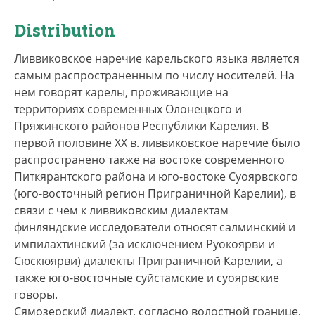
кроме того, подсчет карелов Финляндии,
владеющих ливвиковским наречием, носил
Distribution
оценочный характер.
Ливвиковское наречие карельского языка является
3. На ливвиковском наречии говорят карелы,
самым распространенным по числу носителей. На
проживающие на территориях современных
нем говорят карелы, проживающие на
Олонецкого, Пряжинского, Питкярантского и
территориях современных Олонецкого и
Суоярвского районов Республики Карелия, в
Пряжинского районов Республики Карелия. В
Лодейнопольском районе Ленинградской
первой половине ХХ в. ливвиковское наречие было
области, а также карелы Финляндии. Принято
распространено также на востоке современного
выделять десять групп ливвиковских карельских
Питкярантского района и юго-востоке Суоярвского
говоров: ведлозерский, видлицкий,
(юго-восточный регион Приграничной Карелии), в
импилахтинский, кондушский, коткозерский,
связи с чем к ливвиковским диалектам
неккульский, рыпушкальский, салминский,
финляндские исследователи относят салминский и
сямозерский, тулмозерский, которые в
импилахтинский (за исключением Руокоярви и
традиционной диалектной классификации
Сюскюярви) диалекты Приграничной Карелии, а
карельского языка называются диалектами (см.
также юго-восточные суйстамские и суоярвские
«Диалектная карта карельского языка»).
говоры.
Сямозерский диалект, согласно волостной границе,