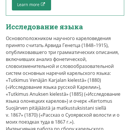
Learn more
Исследование языка
Основоположником научного кареловедения
принято считать Арвида Генетца (1848–1915),
опубликовавшего три грамматических описания,
включивших анализ фонетической,
словоизменительной и словообразовательной
систем основных наречий карельского языка:
«Tutkimus Venäjän Karjalan kielestä» (1880)
(«Исследование языка русской Карелии»),
«Tutkimus Anuksen kielestä» (1885) («Исследование
языка олонецких карелов») и очерк «Kertomus
Suojärven pitäjäästä ja matkustuksistani siellä
v. 1867» (1870) («Рассказ о Суоярвской волости и о
моих поездках туда в 1867 г.»).
Интенсивная работа по сбору карельского