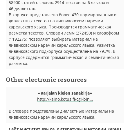
58900 статей о словах, 2914 текстов на 6 языках и
46 диалектах.
В корпусе представлено более 430 нормированных и
диалектных текстов на ливвиковском наречии
карельского языка. Производится грамматическая
разметка текстов. Словари лемм (272450) и словоформ
(1192275) позволяют выбирать материал на
ливвиковском наречии карельского языка. Разметка
ливвиковского подкорпуса осуществлена на 79,7%. В
корпусе содержится грамматическая и семантическая
разметка.
Other electronic resources
«Karjalan kielen sanakirja»
http://kaino.kotus.fi/cgi-bin…
В словаре представлены диалектные материалы на
ливвиковском наречии карельского языка.
Сайт Институт языка, литературы и истории КарНЦ