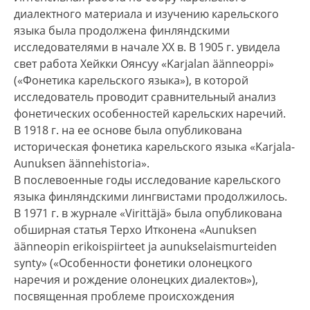
диалектного материала и изучению карельского
языка была продолжена финляндскими
исследователями в начале ХХ в. В 1905 г. увидела
свет работа Хейкки Оянсуу «Karjalan äänneoppi»
(«Фонетика карельского языка»), в которой
исследователь проводит сравнительный анализ
фонетических особенностей карельских наречий.
В 1918 г. на ее основе была опубликована
историческая фонетика карельского языка «Karjala-
Aunuksen äännehistoria».
В послевоенные годы исследование карельского
языка финляндскими лингвистами продолжилось.
В 1971 г. в журнале «Virittäjä» была опубликована
обширная статья Терхо Итконена «Aunuksen
äänneopin erikoispiirteet ja aunukselaismurteiden
synty» («Особенности фонетики олонецкого
наречия и рождение олонецких диалектов»),
посвященная проблеме происхождения