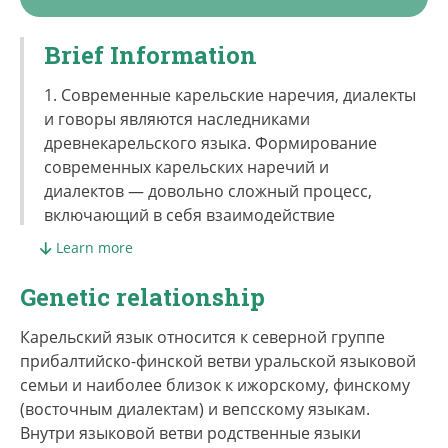
Brief Information
1. Современные карельские наречия, диалекты
и говоры являются наследниками
древнекарельского языка. Формирование
современных карельских наречий и
диалектов — довольно сложный процесс,
включающий в себя взаимодействие
древнекарельского языка с древневепсским и
Learn more
саамским, влияние русского и финского языков,
миграции карелов, продолжавшиеся на
Genetic relationship
протяжении нескольких столетий. Согласно
официальным данным переписи населения
Карельский язык относится к северной группе
2010 г., в Карелии проживало 45570 карелов.
прибалтийско-финской ветви уральской языковой
Основная часть ливвиковских карелов
семьи и наиболее близок к ижорскому, финскому
сосредоточена в Олонецкой Карелии и в
(восточным диалектам) и вепсскому языкам.
восточном и северном Приладожье. Карелы
Внутри языковой ветви родственные языки