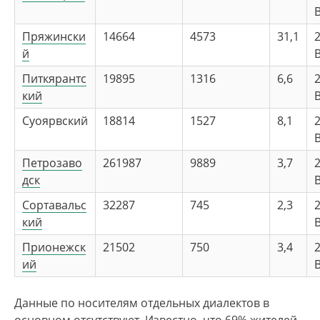
Пряжински
14664
4573
31,1
2
й
Питкярантс
19895
1316
6,6
2
кий
Суоярвский
18814
1527
8,1
2
Петрозаво
261987
9889
3,7
2
дск
Сортавальс
32287
745
2,3
2
Диалектная карта карельского языка
кий
Прионежск
21502
750
3,4
2
ий
Данные по носителям отдельных диалектов в