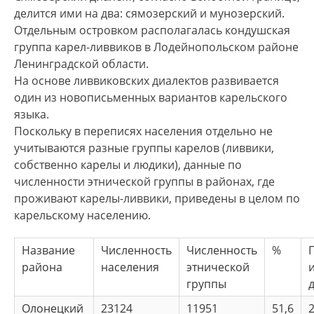
4. Варианты названия языка:
livvin kieli
,
liygi
.
делится ими на два: сямозерский и мунозерский.
Отдельным островком располагалась кондушская
5. Основным занятием ливвиковских карелов в
группа карел-ливвиков в Лодейнопольском районе
прошлом было животноводство, земледелие,
Ленинградской области.
рыболовство, охота, различные промыслы.
На основе ливвиковских диалектов развивается
Исповедуемой религией ливвиковских карел,
один из новописьменных вариантов карельского
которую они восприняли еще на своей
языка.
прародине, является православное
Поскольку в переписях населения отдельно не
христианство.
учитываются разные группы карелов (ливвики,
собственно карелы и людики), данные по
численности этнической группы в районах, где
проживают карелы-ливвики, приведены в целом по
карельскому населению.
Название
Численность
Численность
%
района
населения
этнической
группы
Олонецкий
23124
11951
51,6
2