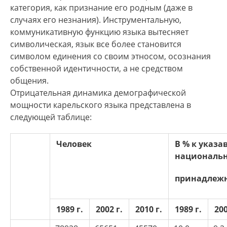
категория, как признание его родным (даже в
случаях его незнания). Инструментальную,
коммуникативную функцию языка вытесняет
символическая, язык все более становится
символом единения со своим этносом, осознания
собственной идентичности, а не средством
общения.
Отрицательная динамика демографической
мощности карельского языка представлена в
следующей таблице:
Человек
В % к указ
националь
принадлеж
1989 г.
2002 г.
2010 г.
1989 г.
200