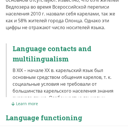
основном отсутствуют. Известно, что 69% жителей
Ведлозера во время Всероссийской переписи
населения 2010 г. назвали себя карелами, так же
как и 58% жителей города Олонца. Однако эти
цифры не отражают число носителей языка.
Language contacts and
multilingualism
В XIX – начале XX в. карельский язык был
основным средством общения карелов, т. к.
социальные условия не требовали от
большинства карельского населения знания
русского языка. Особенностью языковых
Learn more
процессов 1920–1930-х гг. явилось
распространение карельско-русского
Language functioning
двуязычия, чему способствовали миграция
карелов в города, рост числа национально-