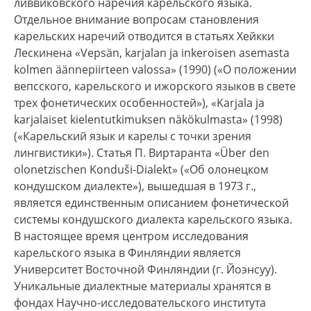
ливвиковского наречия карельского языка.
Отдельное внимание вопросам становления
карельских наречий отводится в статьях Хейкки
Лескинена «Vepsän, karjalan ja inkeroisen asemasta
kolmen äännepiirteen valossa» (1990) («О положении
вепсского, карельского и ижорского языков в свете
трех фонетических особенностей»), «Karjala ja
karjalaiset kielentutkimuksen näkökulmasta» (1998)
(«Карельский язык и карелы с точки зрения
лингвистики»). Статья П. Виртаранта «Über den
olonetzischen Konduši-Dialekt» («Об олонецком
кондушском диалекте»), вышедшая в 1973 г.,
является единственным описанием фонетической
системы кондушского диалекта карельского языка.
В настоящее время центром исследования
карельского языка в Финляндии является
Университет Восточной Финляндии (г. Йоэнсуу).
Уникальные диалектные материалы хранятся в
фондах Научно-исследовательского института